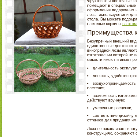
Фруктовые и цветочные ко
помещают в специальные 
оформления подарочных на
лозы, используются и для 
стола. Вы можете подобр
плетеные корзины
на этом
Преимущества к
Безупречный внешний вид
единственные достоинства
виноградной лозы являютс
изготовлении которой не 
емкости имеют и иные пр
длительность эксплуат
легкость, удобство тра
воздухопроницаемость 
плетения;
возможность изготовле
действуют вручную;
умеренные расценки;
соответствие дизайну 
оттенков для придания им
Лоза не накапливает влаг
конструкциях, сохраняют 