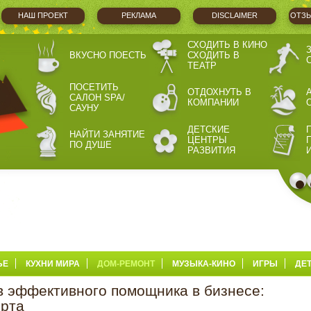
НАШ ПРОЕКТ
РЕКЛАМА
DISCLAIMER
ОТЗЫ
СХОДИТЬ В КИНО
ВКУСНО ПОЕСТЬ
СХОДИТЬ В
ТЕАТР
ПОСЕТИТЬ
ОТДОХНУТЬ В
САЛОН SPA/
КОМПАНИИ
САУНУ
ДЕТСКИЕ
НАЙТИ ЗАНЯТИЕ
ЦЕНТРЫ
ПО ДУШЕ
РАЗВИТИЯ
ЬЕ
КУХНИ МИРА
ДОМ-РЕМОНТ
МУЗЫКА-КИНО
ИГРЫ
ДЕ
в эффективного помощника в бизнесе:
орта