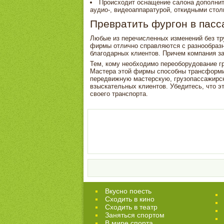
Происходит оснащение салона дополни
аудио-, видеоаппаратурой, откидными стол
Превратить фургон в пасс
Любые из перечисленных изменений без тру
фирмы отлично справляются с разнообразн
благодарных клиентов. Причем компания за
Тем, кому необходимо переоборудование гр
Мастера этой фирмы способны трансформир
передвижную мастерскую, грузопассажирск
взыскательных клиентов. Убедитесь, что 
своего транспорта.
Вкусно поесть
Сходить в кино
Cходить в театр
Заняться спортом
В мире спорта