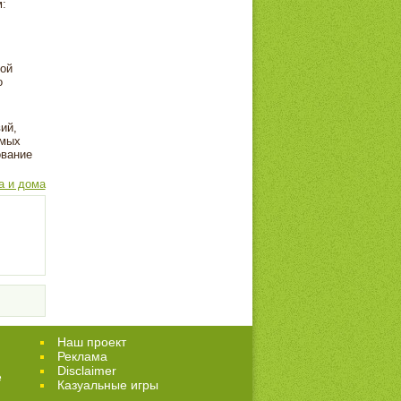
:
той
о
.
ий,
амых
ование
а и дома
Наш проект
Реклама
Disclaimer
е
Казуальные игры