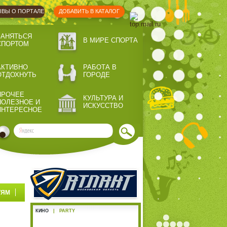
ВЫ О ПОРТАЛЕ
ДОБАВИТЬ В КАТАЛОГ
ЗАНЯТЬСЯ
В МИРЕ СПОРТА
СПОРТОМ
АКТИВНО
РАБОТА В
ОТДОХНУТЬ
ГОРОДЕ
ПРОЧЕЕ
КУЛЬТУРА И
ПОЛЕЗНОЕ И
ИСКУССТВО
ИНТЕРЕСНОЕ
ТЯМ
КИНО
|
PARTY