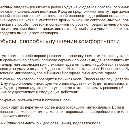
овестных владельцев бизнеса редко будут наблюдаться простои, особенн
инговая и финансовая политика. Каждый предприниматель тут при жела
зовой транспортировки, на регулярной основе (в виде рейсов по расписа
 конкуренция, как и в множестве других рыночных секторов, высока, по
 искать способы превзойти соперников по уровню предоставляемого сер
тов достижения более высоких показателей прибыли и увеличения охват
переделка имеющегося автопарка.
тобусы: способы улучшения комфортности
- уже само по себе верное решение в плане окупаемости их эксплуатаци
в сравнении со своими полноразмерными собратьями, да и заполнить их
тандартная заводская комплектация едва ли позволит добиться высокой
ценки на услуги не даст бедноватая обстановка салона. Иная картина б
дование микроавтобусов в Нижнем Новгороде либо другом городе.
х схемы, по которой проводится тюнинг бусов. Способы его осуществле
. Ему надо определиться, для чего впоследствии он будет использовать
а будет целевая аудитория, а уже после этого принимать решение об
вания осуществляются следующие действия:
окрытие, обтяжка стен и потолка и проч.
происходит их перетяжка более дорогостоящими материалами. Если в
овываться мероприятия на колесах, перевозиться свадебные гости или 
 широкого дивана.
ки (плюс элементы общего освещения), подсветка пола.