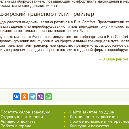
тельными оборудованием, повышающим комфортность нахождения в нем
иками, мини-холодильником и т.п.
ажирский транспорт или трейлер
да удастся внедрить, если обратиться в Bus Comfort. Представители э
ыми задачами по переоборудованию, и подтверждение тому - множеств
нимается не только тюнингом пассажирских бусов.
узовых микроавтобусов, рекомендуется тоже обращаться в Bus Comfort
овать грузовик или фургон в комфортабельный трейлер для путешеств
ий транспорт или транспортное средство премиум-класса, достойное с
эти утверждения правдивы. Просто закажите в данной фирме переоборуд
« В мире ремонт
Посетить салон spa/сауну
Найти занятие по душе
Отдохнуть в компании
Детские центры развития
Активно отдохнуть
Прочее полезное и интересно
Работа в городе
Культура и искусство