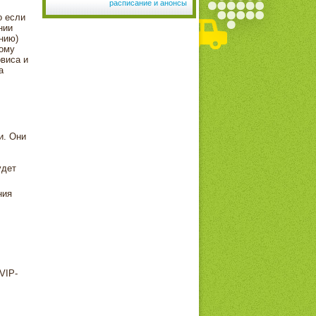
расписание и анонсы
о если
нии
нию)
тому
виса и
а
и. Они
удет
ния
VIP-