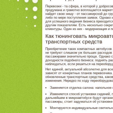
Перевозки - та сфера, в которой у доброс
продумана и грамотно воплощается маркет
найдет свою нишу - от пассажирской до гру
либо по мере поступления заявок. Однако и
для успешного ведения бизнеса приходится
другим показателям. Есть несколько секре
клиентуры. Один из них - модернизация и 
Как тюнинговать микроав
транспортных средств
Приобретение таких компактных автобусов 
не требуют слишком уж больших расходов 
пассажирами значительно проще. Однако с
доходности подобного бизнеса: поднять рас
наблюдаться, если решиться на переобору
Нет единой, актуальной абсолютно для все
зависят от конкретных планов перевозчика
обновленные транспортные средства, каков
изменения. Нередко по ходу переоборудо
Заменяется отделка салона: напольное п
Изменяется способ установки сидений, 
дальнейшем в микроавтобусе будут организ
пассажиры, стоит задуматься об установке
Монтируются индивидуальные светильни