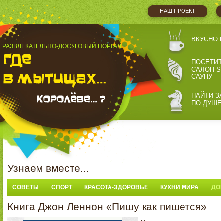
НАШ ПРОЕКТ
ВКУСНО 
РАЗВЛЕКАТЕЛЬНО-ДОСУГОВЫЙ ПОРТАЛ
ПОСЕТИ
САЛОН S
САУНУ
НАЙТИ З
ПО ДУШ
Узнаем вместе...
СОВЕТЫ
СПОРТ
КРАСОТА-ЗДОРОВЬЕ
КУХНИ МИРА
ДО
Книга Джон Леннон «Пишу как пишется»
МИР-МЕСТА