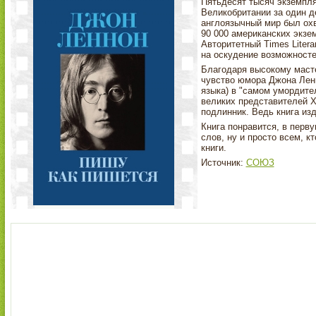
Пятьдесят тысяч экземпля
Великобритании за один де
англоязычный мир был охв
90 000 американских экзе
Авторитетный Times Litera
на оскудение возможносте
Благодаря высокому маст
чувство юмора Джона Ленн
языка) в "самом умордите
великих представителей X
подлинник. Ведь книга изд
Книга понравится, в перв
слов, ну и просто всем, к
книги.
Источник:
СОЮЗ