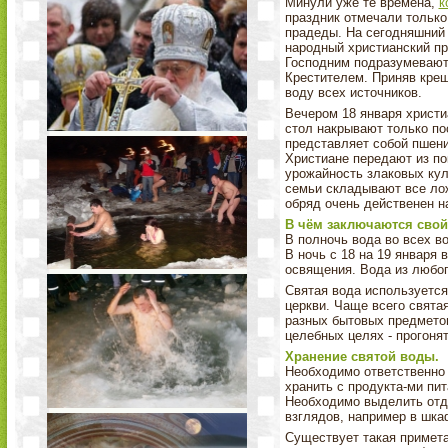
Минули уже те времена,
к
праздник отмечали тольк
прадеды. На сегодняшний 
народный христианский пр
Господним подразумевают
Крестителем. Приняв крещ
воду всех источников.
Вечером 18 января христи
стол накрывают только по
представляет собой пшен
Христиане передают из по
урожайность злаковых кул
семьи складывают все лож
обряд очень действенен н
В чём заключаются свой
В полночь вода во всех в
В ночь с 18 на 19 января 
освящения. Вода из любог
Святая вода используется
церкви. Чаще всего свята
разных бытовых предметов
целебных целях - прогонят
Хранение святой воды.
Необходимо ответственно 
хранить с продукта-ми пит
Необходимо выделить отде
взглядов, например в шка
Существует такая примета