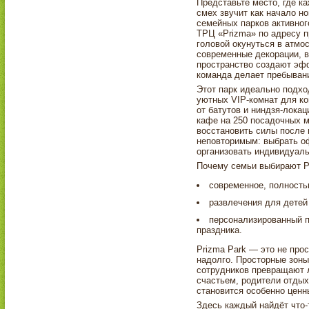
Представьте место, где к
смех звучит как начало н
семейных парков активног
ТРЦ «Prizma» по адресу пр
головой окунуться в атмо
современные декорации, 
пространство создают эф
команда делает пребыван
Этот парк идеально подхо
уютных VIP-комнат для ко
от батутов и ниндзя-локац
кафе на 250 посадочных м
восстановить силы после 
неповторимым: выбрать о
организовать индивидуал
Почему семьи выбирают Pr
современное, полность
развлечения для детей
персонализированный п
праздника.
Prizma Park — это не прос
надолго. Просторные зон
сотрудников превращают 
счастьем, родители отдых
становится особенно ценн
Здесь каждый найдёт что-