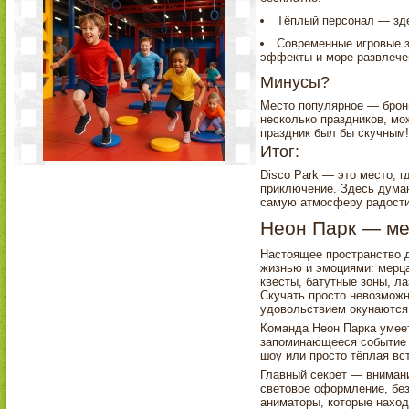
Тёплый персонал — зде
Современные игровые з
эффекты и море развлече
Минусы?
Место популярное — брони
несколько праздников, мо
праздник был бы скучным!
Итог:
Disco Park — это место, 
приключение. Здесь думаю
самую атмосферу радости,
Неон Парк — ме
Настоящее пространство д
жизнью и эмоциями: мерц
квесты, батутные зоны, л
Скучать просто невозможн
удовольствием окунаются
Команда Неон Парка умеет
запоминающееся событие 
шоу или просто тёплая вст
Главный секрет — вниман
световое оформление, без
аниматоры, которые наход