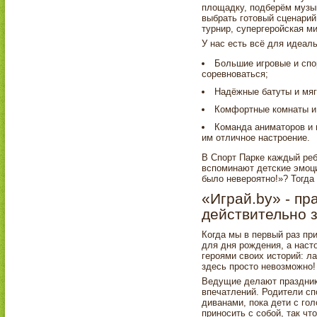
площадку, подберём музык
выбрать готовый сценарий
турнир, супергеройская м
У нас есть всё для идеаль
Большие игровые и спо
соревноваться;
Надёжные батуты и мягк
Комфортные комнаты и 
Команда аниматоров и 
им отличное настроение.
В Спорт Парке каждый реб
вспоминают детские эмоци
было невероятно!»? Тогда 
«Играй.by» - пр
действительно 
Когда мы в первый раз при
для дня рождения, а нас
героями своих историй: ла
здесь просто невозможно!
Ведущие делают праздник
впечатлений. Родители сп
диванами, пока дети с го
приносить с собой, так что