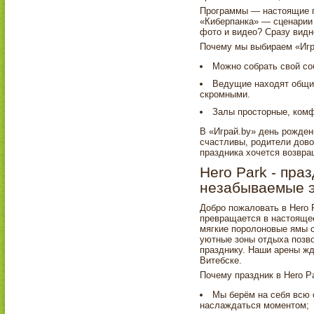
Программы — настоящие п
«Киберпанка» — сценарии 
фото и видео? Сразу видн
Почему мы выбираем «Игр
Можно собрать свой со
Ведущие находят общи
скромными.
Залы просторные, комф
В «Играй.by» день рожден
счастливы, родители дово
праздника хочется возвра
Hero Park - пра
незабываемые 
Добро пожаловать в Hero 
превращается в настояще
мягкие поролоновые ямы с
уютные зоны отдыха позво
празднику. Наши арены жду
Витебске.
Почему праздник в Hero P
Мы берём на себя всю 
наслаждаться моментом;