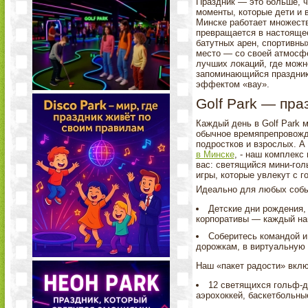
Праздник — это больше, ч
моменты, которые дети и 
Минске работает множест
превращается в настоящее
батутных арен, спортивны
место — со своей атмосф
лучших локаций, где можн
запоминающийся праздник
эффектом «вау».
Golf Park — пра
Каждый день в Golf Park 
обычное времяпрепровожд
подростков и взрослых. А
в Минске
, - наш комплекс
вас: светящийся мини-гол
игры, которые увлекут с г
Идеально для любых собы
Детские дни рождения,
корпоративы — каждый най
Соберитесь командой и
дорожкам, в виртуальную 
Наш «пакет радости» вклю
12 светящихся гольф-д
аэрохоккей, баскетбольны