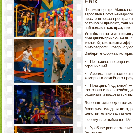
Park
В самом центре Минска сп
взрослые могут ненадолго
просто игровое пространст
остановки прыгают, танцу
наблюдают, как праздник 
Уже более пяти лет коман
праздники-приключения. К
музыкой, световыми эффе
аниматорами, которые ум
Выберите формат, который
Почасовое посещение 
ограничений.
Аренда парка полность
камерного семейного праз
Праздник “под ключ” —
фотозона и весь необходи
отдыхать и радоваться вм
Дополнительно для ярких 
Аквагрим, сладкая вата, р
действительно заставляет 
Почему все выбирают Disc
Удобное расположение 
бесплатно.