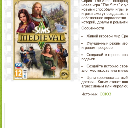
Серия "The Sims" возвраща
новая игра "The Sims" с 
новыми способами игры, е
игроки смогут создавать г
собственное королевство.
историй, драмы и романти
Особенности
Живой игровой мир Сре
Улучшенный режим изоб
игровом процессе
Создавайте героев, сов
подвиги
Создайте историю своег
зло, жестокость или мило
Цели королевства: выбе
достичь. Каким станет ва
агрессивным или миролюб
Источник:
СОЮЗ