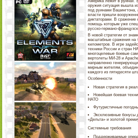
Америка лежит в руинах. 
оружия ситуация вышла из
под руинами Вашингтона, а
власти пришли вооруженны
диктаторами. В сражение 
помощь которым уже спеш
русско-германо-французск
В новой стратегии от знам
масштабные сражения на 
километров. В игре задей
техники России и стран НА
многоцелевые боевые само
вертолеты МИ-28 и Apache
направленно генерирующи
мирным жителям, объедини
каждого из пятидесяти шт
Особенности
Новая стратегия в реа
Новейшая боевая техник
НАТО
Футуристичные погодны
Эксклюзивные бонусы д
«Дельта» и золотой преми
Системные требования
Поддерживаемые операц