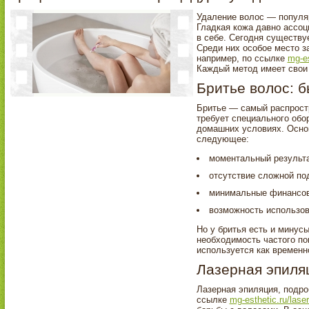
Удаление волос — популяр
Гладкая кожа давно ассоц
в себе. Сегодня существу
Среди них особое место з
например, по ссылке
mg-es
Каждый метод имеет свои 
Бритье волос: б
Бритье — самый распрост
требует специального обо
домашних условиях. Осно
следующее:
моментальный результа
отсутствие сложной под
минимальные финансов
возможность использов
Но у бритья есть и минусы
необходимость частого п
используется как временн
Лазерная эпиля
Лазерная эпиляция, подро
ссылке
mg-esthetic.ru/lase