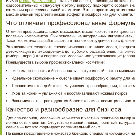
Выбор
масла для массажа
– ключевой аспект, влияющий на качеств
оздоровительных и спа-услуг к этому вопросу подходят с особым вн
категории профессиональной косметики. Это не просто маркетинговы
максимальный терапевтический эффект и комфорт как для клиента, т
Что отличает профессиональные формул
Отличия профессиональных массажных масел кроются в их целенапр
полезных компонентов. Они основаны на натуральных ингредиентах,
Такая косметика разрабатывается в тесном сотрудничестве с физио
Это позволяет создавать специализированные линии масел, предназ
детоксикации и лимфодренажа до глубокого расслабления. Например
(имбирь, перец) для спортивного массажа или успокаивающие (лаван
Преимущества выбора профессиональной косметики:
Гипоаллергенность и безопасность – натуральный состав минимиз
Идеальное скольжение – обеспечивает комфортную работу для м
Терапевтическое действие – улучшение кровообращения, снятие 
Уход за кожей – увлажняют и восстанавливают кожный покров.
Экономичность – расходуются более экономно, несмотря на част
Качество и разнообразие для бизнеса
Для спа-салонов, массажных кабинетов и частных практиков выбор к
лояльность клиентов. Отсутствие жирной пленки, приятный, натура
сеанса — вот что формирует положительный опыт.
На рынке представлено множество брендов, специализирующихся на 