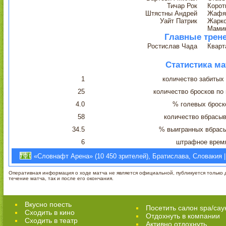
Тичар Рок
Корот
Штястны Андрей
Жафя
Уайт Патрик
Жарк
Мами
Главные трен
Ростислав Чада
Кварт
Статистика ма
1
количество забитых
25
количество бросков по
4.0
% голевых броск
58
количество вбрасы
34.5
% выигранных вбрас
6
штрафное врем
«Словнафт Арена» (10 450 зрителей), Братислава, Словакия |
Оперативная информация о ходе матча не является официальной, публикуется только д
течение матча, так и после его окончания.
Вкусно поесть
Посетить салон spa/сау
Сходить в кино
Отдохнуть в компании
Cходить в театр
Активно отдохнуть