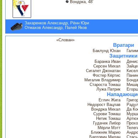
Вондрка, 48´
Захаренков Александр, Рённ Юри
Отмахов Александр, Палей Яков
«Слован»
Вратари
Баклунд Юхан
Галим
Защитники
Баранка Иван
Денис
Серсен Михал
Зайце
Сигалет Джонатан
Кисел
Фостер Кёртис
Панин
Мигалик Владимир
Бонда
Староста Томаш
Мишар
Лужа Патрик
Егорш
Нападающи
Еглич Жига
Григо
Недорост Вацлав
Радул
Вондрка Михал
Да Ко
Сурови Томаш
Мурш
Нетик Томаш
Артюх
Гудачек Либор
Прохо
Мёрли Мэтт
Телег
Ближняк Марио
Андро
Бартович Милан
Стась