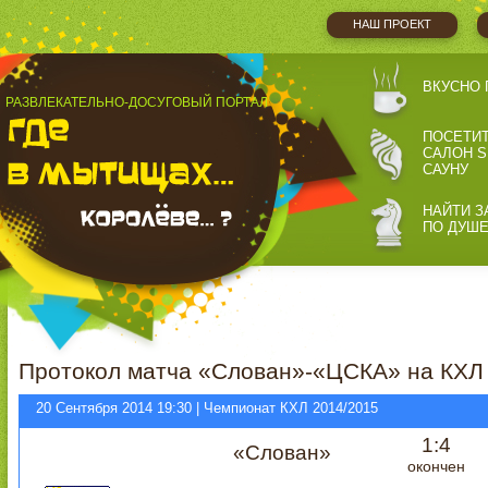
НАШ ПРОЕКТ
ВКУСНО 
РАЗВЛЕКАТЕЛЬНО-ДОСУГОВЫЙ ПОРТАЛ
ПОСЕТИ
САЛОН S
САУНУ
НАЙТИ З
ПО ДУШ
Протокол матча «Слован»-«ЦСКА» на КХЛ
20 Сентября 2014 19:30 | Чемпионат КХЛ 2014/2015
1:4
«Слован»
окончен