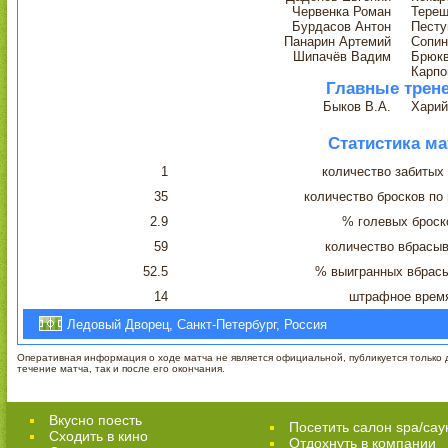
Червенка Роман
Терещ
Бурдасов Антон
Песту
Панарин Артемий
Сопин
Шипачёв Вадим
Брюк
Карпо
Главные трен
Быков В.А.
Харий
Статистика ма
1
количество забитых
35
количество бросков по
2.9
% голевых броск
59
количество вбрасы
52.5
% выигранных вбрас
14
штрафное врем
Ледовый Дворец, Санкт-Петербург, Россия
Оперативная информация о ходе матча не является официальной, публикуется только д
течение матча, так и после его окончания.
Вкусно поесть
Посетить салон spa/сау
Сходить в кино
Отдохнуть в компании