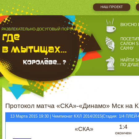
НАШ ПРОЕКТ
ВКУСНО 
РАЗВЛЕКАТЕЛЬНО-ДОСУГОВЫЙ ПОРТАЛ
ПОСЕТИ
САЛОН S
САУНУ
НАЙТИ З
ПО ДУШ
Протокол матча «СКА»-«Динамо» Мск на К
13 Марта 2015 19:30 | Чемпионат КХЛ 2014/2015|Стадия: 1/4 ПЛЕ
1:4
«СКА»
окончен