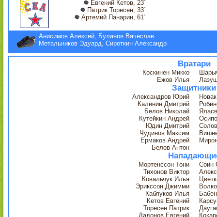
Евгений Кетов, 23´
Патрик Торесен, 33´
Артемий Панарин, 61´
Анисимов Алексей, Буланов Вячеслав
Метальников Эдуард, Сироткин Александр
Вратари
Коскинен Микко
Шарыч
Ежов Илья
Лазуш
Защитники
Александров Юрий
Новак
Калинин Дмитрий
Робин
Белов Николай
Яласв
Кутейкин Андрей
Осипо
Юдин Дмитрий
Солов
Чудинов Максим
Вишне
Ермаков Андрей
Мирон
Белов Антон
Нападающи
Мортенссон Тони
Соин 
Тихонов Виктор
Алекс
Ковальчук Илья
Цветк
Эрикссон Джимми
Волко
Каблуков Илья
Бабен
Кетов Евгений
Карсу
Торесен Патрик
Дауга
Дадонов Евгений
Кокар