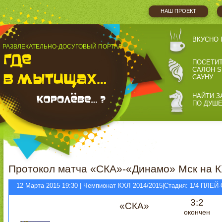
НАШ ПРОЕКТ
ВКУСНО 
РАЗВЛЕКАТЕЛЬНО-ДОСУГОВЫЙ ПОРТАЛ
ПОСЕТИ
САЛОН S
САУНУ
НАЙТИ З
ПО ДУШ
Протокол матча «СКА»-«Динамо» Мск на К
12 Марта 2015 19:30 | Чемпионат КХЛ 2014/2015|Стадия: 1/4 ПЛЕ
3:2
«СКА»
окончен