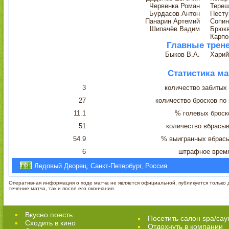
Червенка Роман
Терещ
Бурдасов Антон
Песту
Панарин Артемий
Сопин
Шипачёв Вадим
Брюк
Карпо
Главные трен
Быков В.А.
Харий
Статистика ма
3
количество забитых
27
количество бросков по
11.1
% голевых броск
51
количество вбрасы
54.9
% выигранных вбрас
6
штрафное врем
Ледовый Дворец, Санкт-Петербург, Россия
Оперативная информация о ходе матча не является официальной, публикуется только д
течение матча, так и после его окончания.
Вкусно поесть
Посетить салон spa/сау
Сходить в кино
Отдохнуть в компании