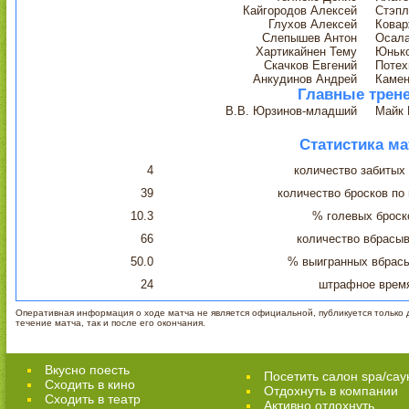
Кайгородов Алексей
Стэпл
Глухов Алексей
Ковар
Слепышев Антон
Осала
Хартикайнен Тему
Юньк
Скачков Евгений
Потех
Анкудинов Андрей
Камен
Главные трен
В.В. Юрзинов-младший
Майк 
Статистика ма
4
количество забитых
39
количество бросков по
10.3
% голевых броск
66
количество вбрасы
50.0
% выигранных вбрас
24
штрафное врем
Оперативная информация о ходе матча не является официальной, публикуется только д
течение матча, так и после его окончания.
Вкусно поесть
Посетить салон spa/сау
Сходить в кино
Отдохнуть в компании
Cходить в театр
Активно отдохнуть