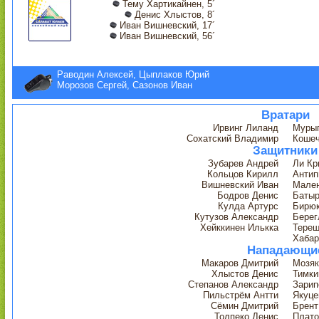
Тему Хартикайнен, 5´
Денис Хлыстов, 8´
Иван Вишневский, 17´
Иван Вишневский, 56´
Раводин Алексей, Цыплаков Юрий
Морозов Сергей, Сазонов Иван
Вратари
Ирвинг Лиланд
Мурыг
Сохатский Владимир
Кошеч
Защитники
Зубарев Андрей
Ли Кр
Кольцов Кирилл
Антип
Вишневский Иван
Мален
Бодров Денис
Баты
Кулда Артурс
Бирюк
Кутузов Александр
Берег
Хейккинен Илькка
Терещ
Хабар
Нападающи
Макаров Дмитрий
Мозяк
Хлыстов Денис
Тимки
Степанов Александр
Зарип
Пильстрём Антти
Якуце
Сёмин Дмитрий
Брент
Толпеко Денис
Плато