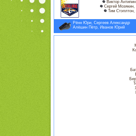
Виктор Антипин,
Сергей Мозякин, 
Тим Стэплтон, 
Рённ Юри, Сергеев Александр
Алёшин Пётр, Иванов Юрий
К
Ба
Бер
Т