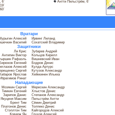
 6´
Антти Пильстрём, 6´
19´
60´
Вратари
Мурыгин Алексей
Ирвинг Лиланд
ошечкин Василий
Сохатский Владимир
Защитники
Ли Крис
Зубарев Андрей
Антипин Виктор
Кольцов Кирилл
тыршин Рафаэль
Вишневский Иван
Бирюков Евгений
Бодров Денис
еглазов Алексей
Кулда Артурс
ерещенко Сергей
Кутузов Александр
Хабаров Ярослав
Хейккинен Илькка
Ибрагимов Ринат
Нападающие
Мозякин Сергей
Мерескин Александр
Тимкин Евгений
Хлыстов Денис
Зарипов Данис
Степанов Александр
Якуценя Максим
Пильстрём Антти
Брент Тим
Сёмин Дмитрий
Платонов Денис
Толпеко Денис
Стэплтон Тим
Кайгородов Алексей
Коварж Ян
Глухов Алексей