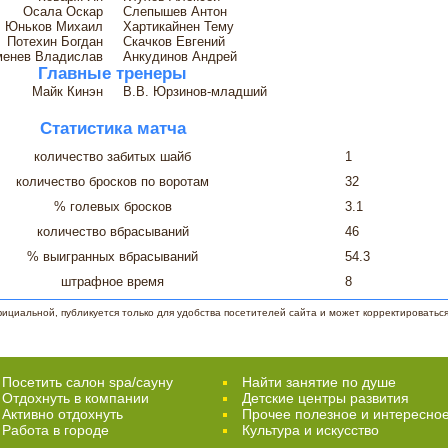
Осала Оскар
Слепышев Антон
Юньков Михаил
Хартикайнен Тему
Потехин Богдан
Скачков Евгений
менев Владислав
Анкудинов Андрей
Главные тренеры
Майк Кинэн
В.В. Юрзинов-младший
Статистика матча
количество забитых шайб
1
количество бросков по воротам
32
% голевых бросков
3.1
количество вбрасываний
46
% выигранных вбрасываний
54.3
штрафное время
8
циальной, публикуется только для удобства посетителей сайта и может корректироваться 
Посетить салон spa/сауну
Найти занятие по душе
Отдохнуть в компании
Детские центры развития
Активно отдохнуть
Прочее полезное и интересно
Работа в городе
Культура и искусство