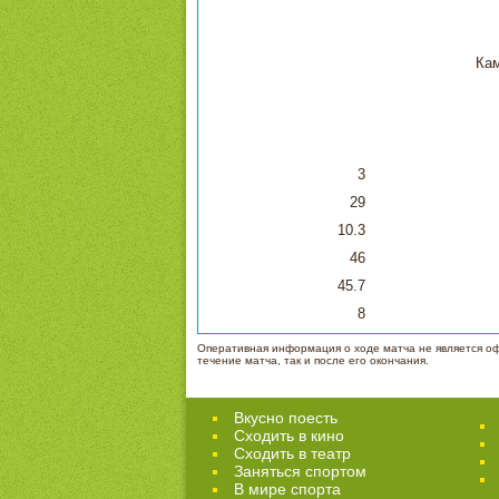
Ка
3
29
10.3
46
45.7
8
Оперативная информация о ходе матча не является офи
течение матча, так и после его окончания.
Вкусно поесть
Сходить в кино
Cходить в театр
Заняться спортом
В мире спорта