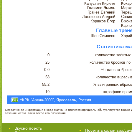
Капустин Кирилл
Кокар
Галимов Эмиль
Марко
Грачёв Евгений
Терещ
Локтионов Андрей
Сопин
Коршков Егор
Брюк
Карпо
Главные трен
Шон Симпсон
Харий
Статистика ма
0
количество забитых
25
количество бросков по
0.0
% голевых броск
58
количество вбрасы
55.2
% выигранных вбрас
19
штрафное врем
УКРК "Арена-2000", Ярославль, Россия
Оперативная информация о ходе матча не является официальной, публикуется только д
течение матча, так и после его окончания.
Вкусно поесть
Посетить салон spa/сау