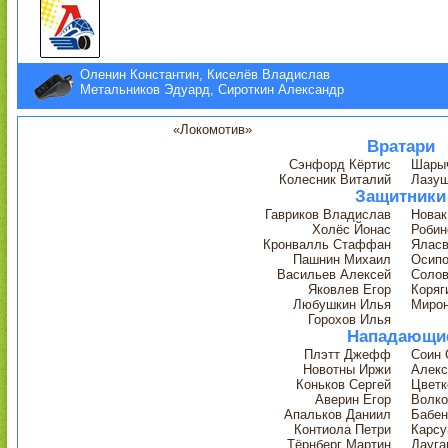
Оленин Константин, Киселёв Владислав
Метальников Эдуард, Сироткин Александр
«Локомотив»
Вратари
Сэнфорд Кёртис
Шарыч
Колесник Виталий
Лазуш
Защитники
Гавриков Владислав
Новак
Холёс Йонас
Робин
Кронвалль Стаффан
Яласв
Пашнин Михаил
Осипо
Васильев Алексей
Солов
Яковлев Егор
Коряг
Любушкин Илья
Мирон
Горохов Илья
Нападающи
Плэтт Джефф
Соин 
Новотны Иржи
Алекс
Коньков Сергей
Цветк
Аверин Егор
Волко
Апальков Даниил
Бабен
Контиола Петри
Карсу
Тёрнберг Мартин
Дауга