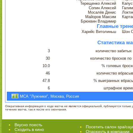
Терещенко Алексей
Капус
Сопин Алексей
Галим
Мосалёв Денис
Локти
Майоров Максим
Карта
Брюквин Владимир
Главные трен
Харийс Витолиньш
Шон 
Статистика ма
3
количество забитых
30
количество бросков по
10.0
% голевых броск
46
количество вбрасы
47.8
% выигранных вбрас
6
штрафное врем
МСА "Лужники", Москва, Россия
Оперативная информация о ходе матча не является официальной, публикуется только д
течение матча, так и после его окончания.
Вкусно поесть
Посетить салон spa/сау
Сходить в кино
Отдохнуть в компании