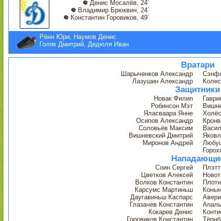
Денис Мосалёв, 24´
Владимир Брюквин, 24´
Константин Горовиков, 49´
Рённ Юри, Наумов Денис
Голяк Дмитрий, Дедюля Иван
Вратари
Шарыченков Александр
Сэнфо
Лазушин Александр
Колес
Защитники
Новак Филип
Гаври
Робинсон Мэт
Вишне
Яласваара Янне
Холёс
Осипов Александр
Крон
Соловьёв Максим
Васил
Вишневский Дмитрий
Яковл
Миронов Андрей
Любу
Горох
Нападающи
Соин Сергей
Плэт
Цветков Алексей
Новот
Волков Константин
Плотн
Карсумс Мартиньш
Коньк
Даугавиньш Каспарс
Авери
Глазачев Константин
Апаль
Кокарев Денис
Конти
Горовиков Константин
Тёрнб