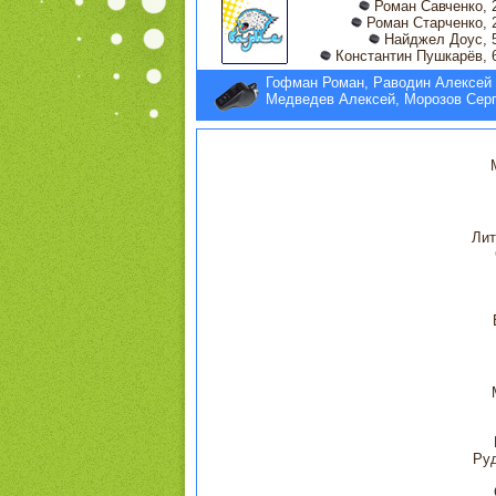
Роман Савченко, 
Роман Старченко, 
Найджел Доус, 5
Константин Пушкарёв, 
Гофман Роман, Раводин Алексей
Медведев Алексей, Морозов Сер
Лит
Руд