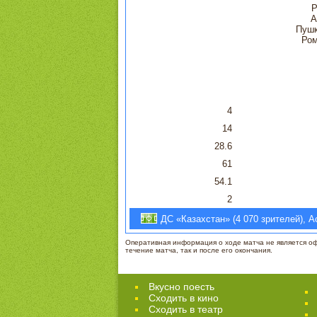
Р
А
Пушк
Ром
4
14
28.6
61
54.1
2
ДС «Казахстан» (4 070 зрителей), А
Оперативная информация о ходе матча не является офи
течение матча, так и после его окончания.
Вкусно поесть
Сходить в кино
Cходить в театр