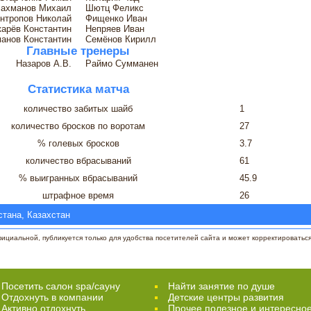
ахманов Михаил
Шютц Феликс
нтропов Николай
Фищенко Иван
арёв Константин
Непряев Иван
анов Константин
Семёнов Кирилл
Главные тренеры
Назаров А.В.
Раймо Сумманен
Статистика матча
количество забитых шайб
1
количество бросков по воротам
27
% голевых бросков
3.7
количество вбрасываний
61
% выигранных вбрасываний
45.9
штрафное время
26
стана, Казахстан
циальной, публикуется только для удобства посетителей сайта и может корректироваться 
Посетить салон spa/сауну
Найти занятие по душе
Отдохнуть в компании
Детские центры развития
Активно отдохнуть
Прочее полезное и интересно