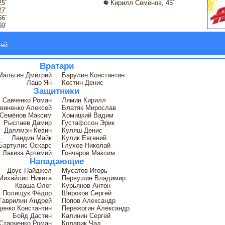
25´
Кирилл Семёнов, 45´
27´
6´
60´
гей
Вратари
Мальгин Дмитрий
Барулин Константин
Лацо Ян
Костин Денис
Защитники
Савченко Роман
Лямин Кирилл
виненко Алексей
Блатяк Мирослав
Семёнов Максим
Хомицкий Вадим
Рыспаев Дамир
Густафссон Эрик
Даллмэн Кевин
Куляш Денис
Ландин Майк
Кулик Евгений
Бартулис Оскарс
Глухов Николай
Лакиза Артемий
Гончаров Максим
Нападающие
Доус Найджел
Мусатов Игорь
Михайлис Никита
Первушин Владимир
Кваша Олег
Курьянов Антон
Полищук Фёдор
Широков Сергей
Гаврилин Андрей
Попов Александр
енко Константин
Пережогин Александр
Бойд Дастин
Калинин Сергей
Старченко Роман
Коларик Чад