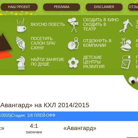
НАШ ПРОЕКТ
РЕКЛАМА
DISCLAIMER
ОТЗЫ
СХОДИТЬ В КИНО
ВКУСНО ПОЕСТЬ
СХОДИТЬ В
ТЕАТР
ПОСЕТИТЬ
ОТДОХНУТЬ В
САЛОН SPA/
КОМПАНИИ
САУНУ
ДЕТСКИЕ
НАЙТИ ЗАНЯТИЕ
ЦЕНТРЫ
ПО ДУШЕ
РАЗВИТИЯ
Авангард» на КХЛ 2014/2015
4/2015|Стадия: 1/8 ПЛЕЙ-ОФФ
4:1
с»
«Авангард»
окончен