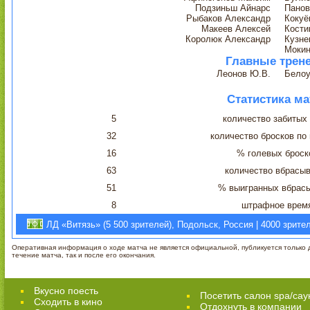
Подзиньш Айнарс
Панов
Рыбаков Александр
Кокуё
Макеев Алексей
Кости
Королюк Александр
Кузне
Моки
Главные трен
Леонов Ю.В.
Белоу
Статистика ма
5
количество забитых
32
количество бросков по
16
% голевых броск
63
количество вбрасы
51
% выигранных вбрас
8
штрафное врем
ЛД «Витязь» (5 500 зрителей), Подольск, Россия | 4000 зрите
Оперативная информация о ходе матча не является официальной, публикуется только д
течение матча, так и после его окончания.
Вкусно поесть
Посетить салон spa/сау
Сходить в кино
Отдохнуть в компании