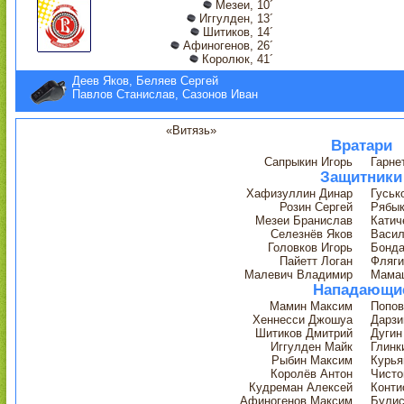
Мезеи, 10´
Иггулден, 13´
Шитиков, 14´
Афиногенов, 26´
Королюк, 41´
Деев Яков, Беляев Сергей
Павлов Станислав, Сазонов Иван
«Витязь»
Вратари
Сапрыкин Игорь
Гарне
Защитники
Хафизуллин Динар
Гуськ
Розин Сергей
Рябык
Мезеи Бранислав
Катич
Селезнёв Яков
Васил
Головков Игорь
Бонда
Пайетт Логан
Фляги
Малевич Владимир
Мама
Нападающи
Мамин Максим
Попов
Хеннесси Джошуа
Дарзи
Шитиков Дмитрий
Дугин
Иггулден Майк
Глинк
Рыбин Максим
Курья
Королёв Антон
Чисто
Кудреман Алексей
Конти
Афиногенов Максим
Булис