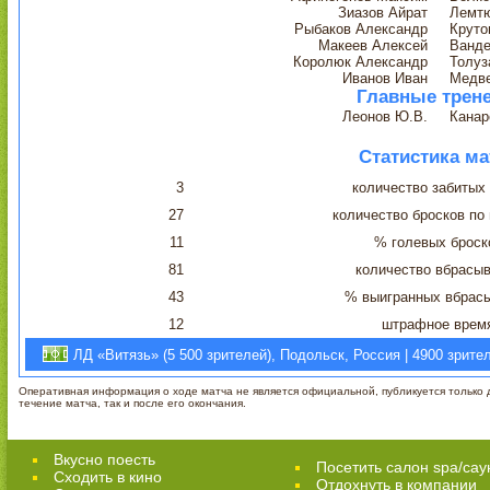
Зиазов Айрат
Лемтю
Рыбаков Александр
Круто
Макеев Алексей
Ванде
Королюк Александр
Толуз
Иванов Иван
Медв
Главные трен
Леонов Ю.В.
Канар
Статистика ма
3
количество забитых
27
количество бросков по
11
% голевых броск
81
количество вбрасы
43
% выигранных вбрас
12
штрафное врем
ЛД «Витязь» (5 500 зрителей), Подольск, Россия | 4900 зрите
Оперативная информация о ходе матча не является официальной, публикуется только д
течение матча, так и после его окончания.
Вкусно поесть
Посетить салон spa/сау
Сходить в кино
Отдохнуть в компании