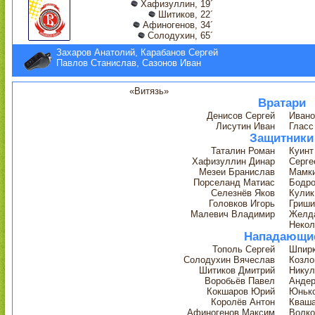
Хафизуллин, 19´
Шитиков, 22´
Афиногенов, 34´
Солодухин, 65´
Захаров Анатолий, Карабанов Сергей
Павлов Станислав, Сазонов Иван
«Витязь»
Вратари
Денисов Сергей
Ивано
Лисутин Иван
Глас
Защитники
Таталин Роман
Куинт
Хафизуллин Динар
Серге
Мезеи Бранислав
Мамк
Порселанд Матиас
Бодро
Селезнёв Яков
Кулик
Головков Игорь
Гриши
Малевич Владимир
Желда
Некол
Нападающи
Тополь Сергей
Шпирк
Солодухин Вячеслав
Козло
Шитиков Дмитрий
Никул
Воробьёв Павел
Андер
Кокшаров Юрий
Юньк
Королёв Антон
Кваша
Афиногенов Максим
Волко