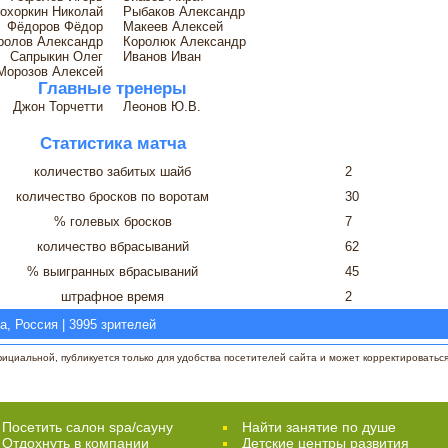
охоркин Николай
Рыбаков Александр
Фёдоров Фёдор
Макеев Алексей
ролов Александр
Королюк Александр
Сапрыкин Олег
Иванов Иван
Морозов Алексей
Главные тренеры
Джон Торчетти
Леонов Ю.В.
Статистика матча
количество забитых шайб
2
количество бросков по воротам
30
% голевых бросков
7
количество вбрасываний
62
% выигранных вбрасываний
45
штрафное время
2
, Россия | 3995 зрителей
циальной, публикуется только для удобства посетителей сайта и может корректироваться 
Посетить салон spa/сауну
Найти занятие по душе
Отдохнуть в компании
Детские центры развития