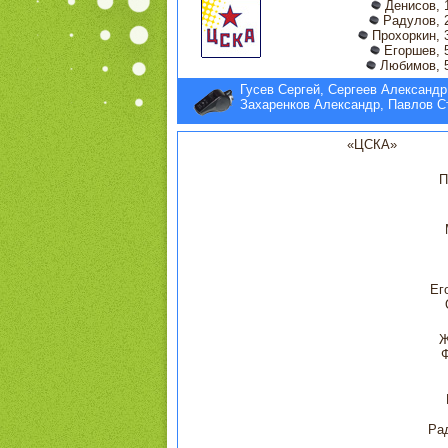
Денисов, 
Радулов, 
Прохоркин, 
Егоршев, 
Любимов, 5
Гусев Сергей, Сергеев Александр
Захаренков Александр, Павлов С
«ЦСКА»
П
Ег
Ж
Ра