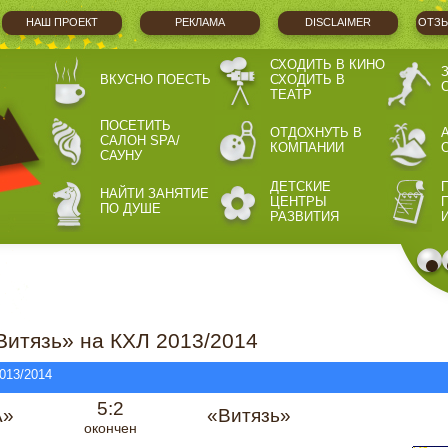
НАШ ПРОЕКТ
РЕКЛАМА
DISCLAIMER
ОТЗЫ
СХОДИТЬ В КИНО
ВКУСНО ПОЕСТЬ
СХОДИТЬ В
ТЕАТР
ПОСЕТИТЬ
ОТДОХНУТЬ В
САЛОН SPA/
КОМПАНИИ
САУНУ
ДЕТСКИЕ
НАЙТИ ЗАНЯТИЕ
ЦЕНТРЫ
ПО ДУШЕ
РАЗВИТИЯ
итязь» на КХЛ 2013/2014
013/2014
5:2
А»
«Витязь»
окончен