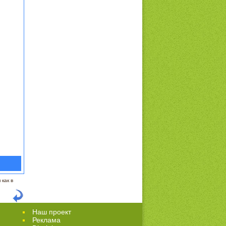
как в
Наш проект
Реклама