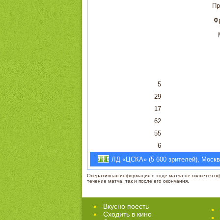
Пр
Ф
5
29
17
62
55
6
ЛД «ЦСКА» (5 600 зрителей), Москва
Оперативная информация о ходе матча не является офи
течение матча, так и после его окончания.
Вкусно поесть
Сходить в кино