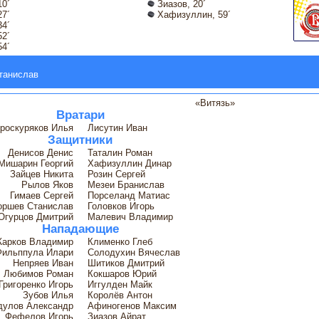
10´
Зиазов, 20´
27´
Хафизуллин, 59´
34´
52´
4´
танислав
«Витязь»
Вратари
роскуряков Илья
Лисутин Иван
Защитники
Денисов Денис
Таталин Роман
Мишарин Георгий
Хафизуллин Динар
Зайцев Никита
Розин Сергей
Рылов Яков
Мезеи Бранислав
Гимаев Сергей
Порселанд Матиас
оршев Станислав
Головков Игорь
Огурцов Дмитрий
Малевич Владимир
Нападающие
арков Владимир
Клименко Глеб
Фильппула Илари
Солодухин Вячеслав
Непряев Иван
Шитиков Дмитрий
Любимов Роман
Кокшаров Юрий
Григоренко Игорь
Иггулден Майк
Зубов Илья
Королёв Антон
дулов Александр
Афиногенов Максим
Фефелов Игорь
Зиазов Айрат