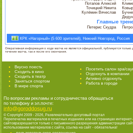
Потапов Алексей
Климе
Точицкий Никита
Ковыр
Кулёмин Вячеслав
Бучне
Дедун
Главные трен
Петерис Скудра
Петро
КРК «Нагорный» (5 600 зрителей), Нижний Новгород, Россия
Оперативная информация о ходе матча не является официальной, публикуется только д
течение матча, так и после его окончания.
Вкусно поесть
Посетить салон spa/сау
Сходить в кино
Отдохнуть в компании
Cходить в театр
Активно отдохнуть
Заняться спортом
Работа в городе
В мире спорта
По вопросам рекламы и сотрудничества обращаться
по телефону и эл.почте:
info@goroddosug.ru
© Copyright 2009 - 2026,
Развлекательно-досуговый портал
Перепечатка материалов в печатных изданиях или на страницах интернет-
сайтовразрешается только с письменного разрешения администрации сай
использовании материалов с сайта, ссылка на сайт - обязательна!
пользовательское соглашение