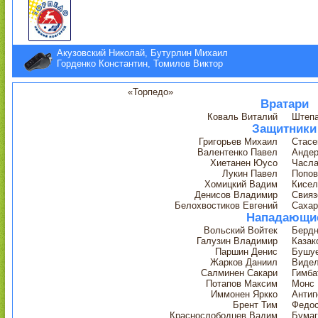
Акузовский Николай, Бутурлин Михаил
Горденко Константин, Томилов Виктор
«Торпедо»
Вратари
Коваль Виталий
Штепа
Защитники
Григорьев Михаил
Стасе
Валентенко Павел
Андер
Хиетанен Юусо
Часла
Лукин Павел
Попов
Хомицкий Вадим
Кисел
Денисов Владимир
Свияз
Белохвостиков Евгений
Сахар
Нападающи
Вольский Войтек
Бердн
Галузин Владимир
Казак
Паршин Денис
Бушуе
Жарков Даниил
Видел
Салминен Сакари
Гимба
Потапов Максим
Монс 
Иммонен Яркко
Антип
Брент Тим
Федос
Краснослободцев Вадим
Бумаг