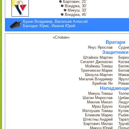
Бартович, 21´
Вондрка, 30´
Микуш, 33´
Вондрка, 45´
Букин Владимир, Васильев Алексей
Балодис Юрис, Иванов Юрий
«Слован»
Вратари
Янус Ярослав
Судни
Защитники
Штайнох Мартин
Берез
Сигалет Джонатан
Косма
Мойжиш Томаш
Беляк
Трончински Марек
Белов
Шкоула Мартин
Мама
Мигалик Владимир
Ярулл
Брейчак Ян
Роман
Нападающи
Микуш Томаш
Толпе
Шатан Мирослав
Цибак
Миклик Михел
Люду
Мраз Бруно
Хохря
Матоушек Томаш
Кулик
Ближняк Марио
Рыби
Штястны Андрей
Тарат
Бартович Милан
Трунё
Микуш Юрай
Полыг