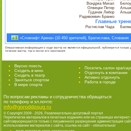
Вондрка Михал
Белоу
Олвецки Петер
Альше
Гудачек Либор
Альше
Радивоевич Бранко
Главные трен
Ростислав Чада
Балми
«Словнафт Арена» (10 450 зрителей), Братислава, Словакия
Оперативная информация о ходе матча не является официальной, публикуется только д
течение матча, так и после его окончания.
Вкусно поесть
Посетить салон spa/сау
Сходить в кино
Отдохнуть в компании
Cходить в театр
Активно отдохнуть
Заняться спортом
Работа в городе
В мире спорта
По вопросам рекламы и сотрудничества обращаться
по телефону и эл.почте:
info@goroddosug.ru
© Copyright 2009 - 2026,
Развлекательно-досуговый портал
Перепечатка материалов в печатных изданиях или на страницах интернет-
сайтовразрешается только с письменного разрешения администрации сай
использовании материалов с сайта, ссылка на сайт - обязательна!
пользовательское соглашение