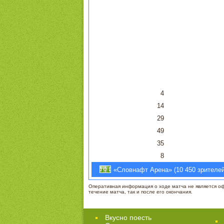
4
14
29
49
35
8
«Словнафт Арена» (10 450 зрителей)
Оперативная информация о ходе матча не является офи
течение матча, так и после его окончания.
Вкусно поесть