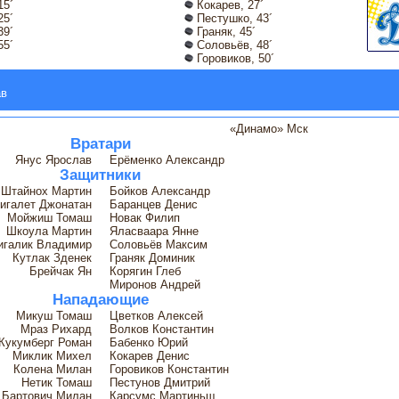
15´
Кокарев, 27´
25´
Пестушко, 43´
39´
Граняк, 45´
55´
Соловьёв, 48´
Горовиков, 50´
ав
«Динамо» Мск
Вратари
Янус Ярослав
Ерёменко Александр
Защитники
Штайнох Мартин
Бойков Александр
игалет Джонатан
Баранцев Денис
Мойжиш Томаш
Новак Филип
Шкоула Мартин
Яласваара Янне
игалик Владимир
Соловьёв Максим
Кутлак Зденек
Граняк Доминик
Брейчак Ян
Корягин Глеб
Миронов Андрей
Нападающие
Микуш Томаш
Цветков Алексей
Мраз Рихард
Волков Константин
Кукумберг Роман
Бабенко Юрий
Миклик Михел
Кокарев Денис
Колена Милан
Горовиков Константин
Нетик Томаш
Пестунов Дмитрий
Бартович Милан
Карсумс Мартиньш