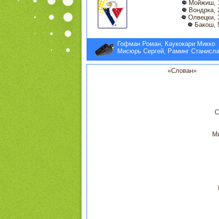
Мойжиш, 
Вондрка, 
Олвецки, 
Бакош, 
Гофман Роман, Каукокари Микко
Мисюрь Сергей, Раминг Станисл
«Слован»
С
М