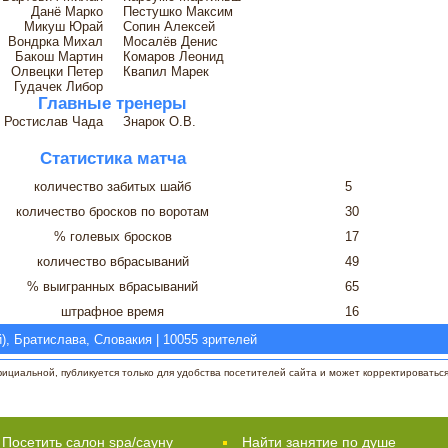
Данё Марко
Пестушко Максим
Микуш Юрай
Сопин Алексей
Вондрка Михал
Мосалёв Денис
Бакош Мартин
Комаров Леонид
Олвецки Петер
Квапил Марек
Гудачек Либор
Главные тренеры
Ростислав Чада
Знарок О.В.
Статистика матча
количество забитых шайб
5
количество бросков по воротам
30
% голевых бросков
17
количество вбрасываний
49
% выигранных вбрасываний
65
штрафное время
16
, Братислава, Словакия | 10055 зрителей
циальной, публикуется только для удобства посетителей сайта и может корректироваться 
Посетить салон spa/сауну
Найти занятие по душе