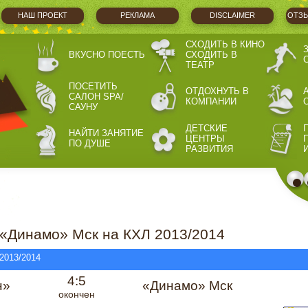
НАШ ПРОЕКТ
РЕКЛАМА
DISCLAIMER
ОТЗЫ
СХОДИТЬ В КИНО
ВКУСНО ПОЕСТЬ
СХОДИТЬ В
ТЕАТР
ПОСЕТИТЬ
ОТДОХНУТЬ В
САЛОН SPA/
КОМПАНИИ
САУНУ
ДЕТСКИЕ
НАЙТИ ЗАНЯТИЕ
ЦЕНТРЫ
ПО ДУШЕ
РАЗВИТИЯ
«Динамо» Мск на КХЛ 2013/2014
 2013/2014
4:5
н»
«Динамо» Мск
окончен