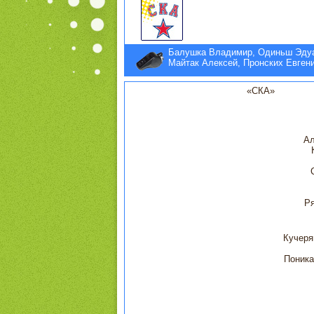
Балушка Владимир, Одиньш Эду
Майтак Алексей, Пронских Евген
«СКА»
Ал
Ря
Кучеря
Поника