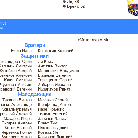
Ли, 38´
Брент, 52´
ард
ий
«Металлург» Мг
Вратари
Ежов Илья
Кошечкин Василий
Защитники
ександров Юрий
Ли Крис
Калинин Дмитрий
Антипин Виктор
Кутейкин Андрей
Маленьких Владимир
Семёнов Алексей
Бирюков Евгений
Юдин Дмитрий
Терещенко Сергей
Чудинов Максим
Хабаров Ярослав
сенский Евгений
Ибрагимов Ринат
Нападающие
Тихонов Виктор
Мозякин Сергей
венко Александр
Шенфельд Антон
Ковальчук Илья
Паре Франсис
ровский Алексей
Тимкин Евгений
Макаров Игорь
Зарипов Данис
Сигарёв Андрей
Брент Тим
Кетов Евгений
Платонов Денис
Червенка Роман
Коварж Ян
Бурдасов Антон
Казионов Дмитрий