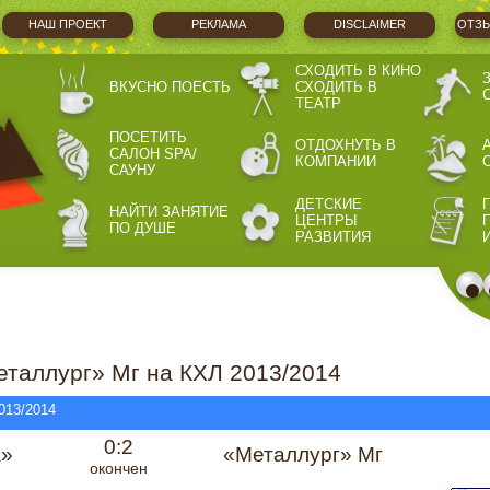
НАШ ПРОЕКТ
РЕКЛАМА
DISCLAIMER
ОТЗЫ
СХОДИТЬ В КИНО
ВКУСНО ПОЕСТЬ
СХОДИТЬ В
ТЕАТР
ПОСЕТИТЬ
ОТДОХНУТЬ В
САЛОН SPA/
КОМПАНИИ
САУНУ
ДЕТСКИЕ
НАЙТИ ЗАНЯТИЕ
ЦЕНТРЫ
ПО ДУШЕ
РАЗВИТИЯ
таллург» Мг на КХЛ 2013/2014
013/2014
0:2
»
«Металлург» Мг
окончен