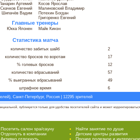
Панарин Артемий
Косов Ярослав
Скачков Евгений
Малиновский Владимир
Шипачёв Вадим
Потехин Богдан
Григоренко Евгений
Главные тренеры
Юкка Ялонен
Майк Кинэн
Статистика матча
количество забитых шайб
2
количество бросков по воротам
17
% голевых бросков
12
количество вбрасываний
57
% выигранных вбрасываний
49
штрафное время
6
лей), Санкт-Петербург, Россия | 12295 зрителей
циальной, публикуется только для удобства посетителей сайта и может корректироваться 
Посетить салон spa/сауну
Найти занятие по душе
Отдохнуть в компании
Детские центры развития
Активно отдохнуть
Прочее полезное и интересно