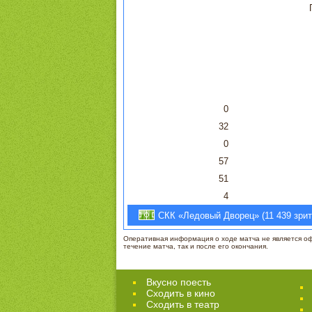
0
32
0
57
51
4
СКК «Ледовый Дворец» (11 439 зрите
Оперативная информация о ходе матча не является офи
течение матча, так и после его окончания.
Вкусно поесть
Сходить в кино
Cходить в театр