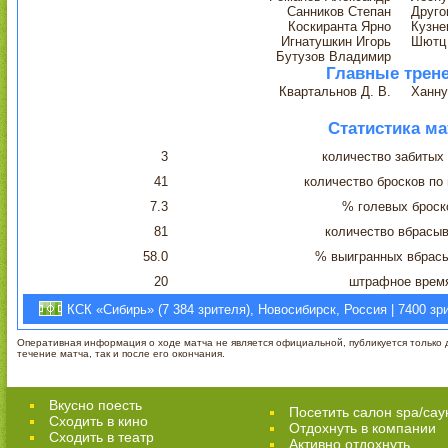
Санников Степан
Друго
Коскиранта Ярно
Кузне
Игнатушкин Игорь
Шютц
Бутузов Владимир
Главные трен
Квартальнов Д. В.
Ханну
Статистика ма
3
количество забитых
41
количество бросков по
7.3
% голевых броск
81
количество вбрасы
58.0
% выигранных вбрас
20
штрафное врем
КСК «Сибирь» (7 384 зрителя), Новосибирск, Россия | 7400 зр
Оперативная информация о ходе матча не является официальной, публикуется только д
течение матча, так и после его окончания.
Вкусно поесть
Посетить салон spa/сау
Сходить в кино
Отдохнуть в компании
Cходить в театр
Активно отдохнуть