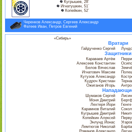
Кугрышев, 28´
Игнатушкин, 51´
Копейкин, 52´
Черенков Александр, Сергеев Александр
Фатеев Иван, Петров Евгений
«Сибирь»
Вратари
Гайдученко Сергей
Лунд
Защитники
Караваев Артём
Перри
Алексеев Константин
Осипо
Белов Вячеслав
Земчё
Игнатович Максим
Полещ
Кутузов Александр
Костр
Кудроч Кристиан
Терна
Ожиганов Игорь
Антро
Нападающи
Шумаков Сергей
Лисин
Моня Дмитрий
Бергф
Лехтеря Йори
Гюнге
Карамнов Виталий
Сокол
Кугрышев Дмитрий
Никит
Копейкин Алексей
Перв
Энлунд Йонас
Угаро
Лемтюгов Николай
Барба
Романов Александр
Лесну