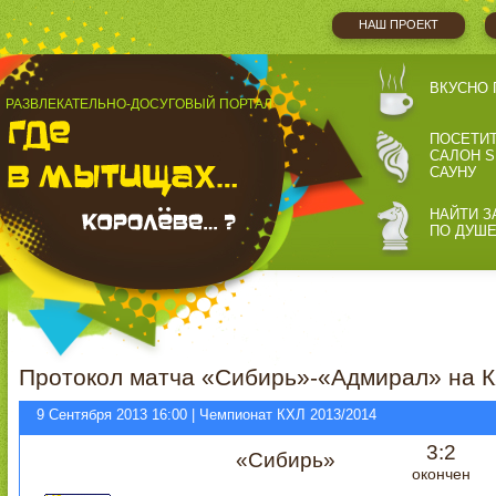
НАШ ПРОЕКТ
ВКУСНО 
РАЗВЛЕКАТЕЛЬНО-ДОСУГОВЫЙ ПОРТАЛ
ПОСЕТИ
САЛОН S
САУНУ
НАЙТИ З
ПО ДУШ
Протокол матча «Сибирь»-«Адмирал» на К
9 Сентября 2013 16:00 | Чемпионат КХЛ 2013/2014
3:2
«Сибирь»
окончен