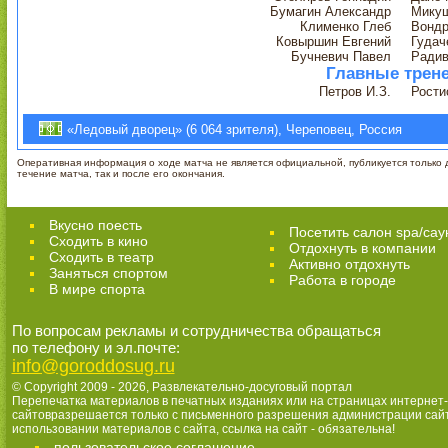
Бумагин Александр
Мику
Клименко Глеб
Вондр
Ковыршин Евгений
Гудач
Бучневич Павел
Радив
Главные трен
Петров И.З.
Рости
«Ледовый дворец» (6 064 зрителя), Череповец, Россия
Оперативная информация о ходе матча не является официальной, публикуется только д
течение матча, так и после его окончания.
Вкусно поесть
Посетить салон spa/сау
Сходить в кино
Отдохнуть в компании
Cходить в театр
Активно отдохнуть
Заняться спортом
Работа в городе
В мире спорта
По вопросам рекламы и сотрудничества обращаться
по телефону и эл.почте:
info@goroddosug.ru
© Copyright 2009 - 2026,
Развлекательно-досуговый портал
Перепечатка материалов в печатных изданиях или на страницах интернет-
сайтовразрешается только с письменного разрешения администрации сай
использовании материалов с сайта, ссылка на сайт - обязательна!
пользовательское соглашение