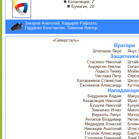
Казаковцев, 2´
Бумагин, 28´
Захаров Анатолий, Кадыров Рафаэль
Горденко Константин, Томилов Виктор
«Северсталь»
Вратари
Штепанек Якуб
Янус 
Защитники
Стасенко Николай
Штайн
Андерсен Никлас
Сигал
Лааксо Теему
Мойж
Часлава Петр
Серсе
Калашников Станислав
Шкоул
Евсеенков Александр
Кутла
Нападающи
Бердников Вадим
Мику
Казаковцев Николай
Мраз 
Бушуев Николай
Кукум
Земченко Игнат
Микл
Виделль Линус
Мато
Антипов Владимир
Нетик
Медведев Алексей
Ближн
Никонцев Анатолий
Штяст
Гоголев Александр
Барто
Столяров Геннадий
Данё 