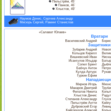
Пильстрём, 45´
Панков, 46´
Хлыстов, 49´
Наумов Денис, Сергеев Александр
Мисюрь Сергей, Раминг Станислав
«Салават Юлаев»
Вратари
Василевский Андрей
Борис
Защитники
Зубарев Андрей
Новоп
Кольцов Кирилл
Велик
Вишневский Иван
Ниска
Исангулов Ильдар
Баты
Сопел Брент
Дыбле
Бабчук Антон
Петро
Кулда Артурс
Рукав
Гуркин Ефим
Нападающи
Мирнов Игорь
Михно
Макаров Дмитрий
Труба
Филатов Никита
Копыт
Хлыстов Денис
Радул
Степанов Александр
Глухо
Пильстрём Антти
Каблу
Дубровский Егор
Левиц
Кайгородов Алексей
Кольц