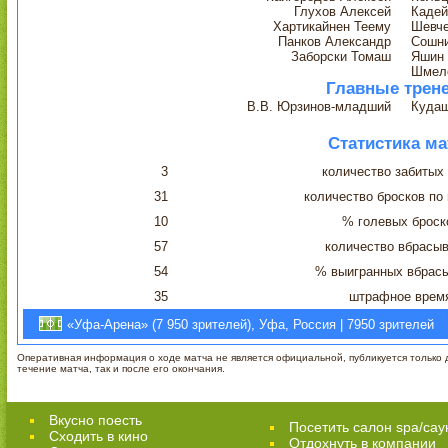
Глухов Алексей
Кадей
Хартикайнен Теему
Шевче
Панков Александр
Сошни
Заборски Томаш
Яшин
Шмелё
Главные трен
В.В. Юрзинов-младший
Кудаш
Статистика ма
3
количество забитых
31
количество бросков по
10
% голевых броск
57
количество вбрасы
54
% выигранных вбрас
35
штрафное врем
«Уфа-Арена» (7 950 зрителей), Уфа, Россия | 7950 зрителей
Оперативная информация о ходе матча не является официальной, публикуется только д
течение матча, так и после его окончания.
Вкусно поесть
Посетить салон spa/сау
Сходить в кино
Отдохнуть в компании