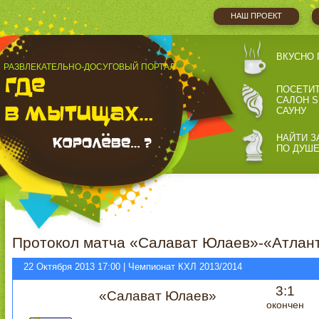
НАШ ПРОЕКТ
ВКУСНО 
РАЗВЛЕКАТЕЛЬНО-ДОСУГОВЫЙ ПОРТАЛ
ПОСЕТИ
САЛОН S
САУНУ
НАЙТИ З
ПО ДУШ
Протокол матча «Салават Юлаев»-«Атлант
22 Октября 2013 17:00 | Чемпионат КХЛ 2013/2014
3:1
«Салават Юлаев»
окончен