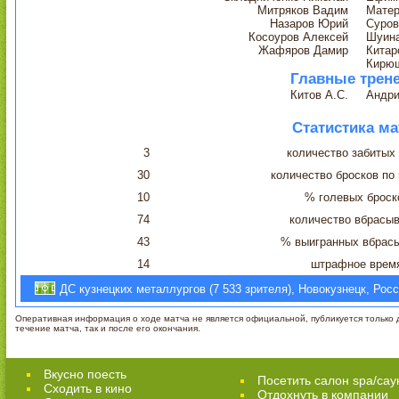
Митряков Вадим
Матер
Назаров Юрий
Суров
Косоуров Алексей
Шуина
Жафяров Дамир
Китар
Кирющ
Главные трен
Китов А.С.
Андри
Статистика ма
3
количество забитых
30
количество бросков по
10
% голевых броск
74
количество вбрасы
43
% выигранных вбрас
14
штрафное врем
ДС кузнецких металлургов (7 533 зрителя), Новокузнецк, Рос
Оперативная информация о ходе матча не является официальной, публикуется только д
течение матча, так и после его окончания.
Вкусно поесть
Посетить салон spa/сау
Сходить в кино
Отдохнуть в компании