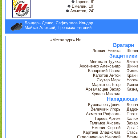
Гареев, 8´
Емелин, 10´
Ахметов, 24´
Бондарь Денис, Сафиуллов Ильдар
Майтак Алексей, Пронских Евгений
«Металлург» Нк
Вратари
Ложкин Никита
Шеле
Защитники
Мянтюля Туукка
Линтн
Аксёненко Александр
Шинке
Канарский Павел
Филич
Капотов Антон
Краич
Скутар Марк
Ногач
Мартынов Егор
Усенк
Арзамасцев Захар
Казна
Куклев Михаил
Нападающи
Курепанов Денис
Лопач
Величкин Игорь
Дадон
Ахметов Рафаэль
Плэт
Гареев Артём
Калю
Галимов Ансель
Захар
Емелин Сергей
Иргл 
Картаев Владислав
Стась
Складниченко Николай
Ефиме