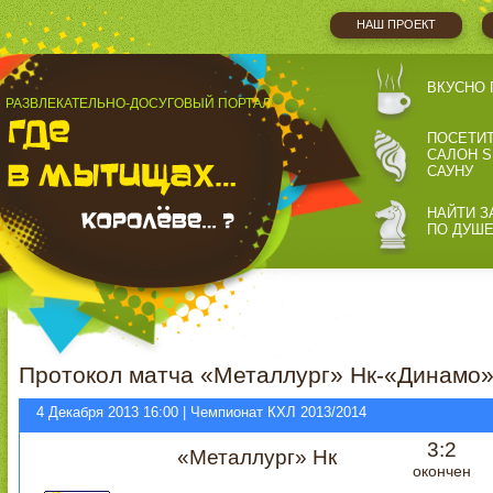
НАШ ПРОЕКТ
ВКУСНО 
РАЗВЛЕКАТЕЛЬНО-ДОСУГОВЫЙ ПОРТАЛ
ПОСЕТИ
САЛОН S
САУНУ
НАЙТИ З
ПО ДУШ
Протокол матча «Металлург» Нк-«Динамо»
4 Декабря 2013 16:00 | Чемпионат КХЛ 2013/2014
3:2
«Металлург» Нк
окончен