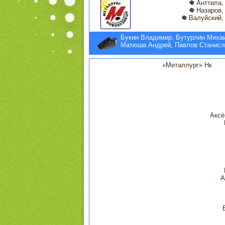
Анттила, 
Назаров, 
Валуйский, 
Букин Владимир, Бутурлин Миха
Матюша Андрей, Павлов Станисл
«Металлург» Нк
Аксё
А