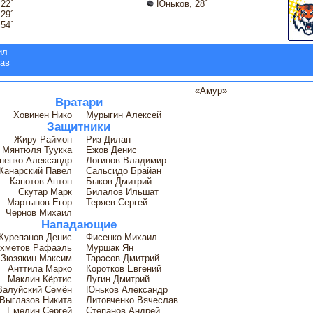
22´
Юньков, 28´
29´
54´
ил
ав
«Амур»
Вратари
Ховинен Нико
Мурыгин Алексей
Защитники
Жиру Раймон
Риз Дилан
Мянтюля Туукка
Ежов Денис
ненко Александр
Логинов Владимир
Канарский Павел
Сальсидо Брайан
Капотов Антон
Быков Дмитрий
Скутар Марк
Билалов Ильшат
Мартынов Егор
Теряев Сергей
Чернов Михаил
Нападающие
Курепанов Денис
Фисенко Михаил
хметов Рафаэль
Муршак Ян
Зюзякин Максим
Тарасов Дмитрий
Анттила Марко
Коротков Евгений
Маклин Кёртис
Лугин Дмитрий
Валуйский Семён
Юньков Александр
Выглазов Никита
Литовченко Вячеслав
Емелин Сергей
Степанов Андрей