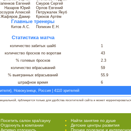
апенков Евгений
Смуров Сергей
Назаров Юрий
Орлов Евгений
осоуров Алексей
Петружалек Якуб
Жафяров Дамир
Крюков Артём
Главные тренеры
Китов А.С.
Попихин Е.Н.
Статистика матча
количество забитых шайб
1
количество бросков по воротам
43
% голевых бросков
2.3
количество вбрасываний
59
% выигранных вбрасываний
55.9
штрафное время
6
ителя), Новокузнецк, Россия | 4110 зрителей
циальной, публикуется только для удобства посетителей сайта и может корректироваться 
Посетить салон spa/сауну
Найти занятие по душе
Отдохнуть в компании
Детские центры развития
Активно отдохнуть
Прочее полезное и интересно