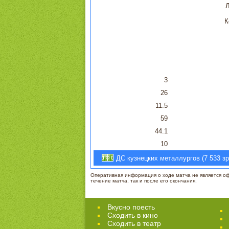
Л
К
3
26
11.5
59
44.1
10
ДС кузнецких металлургов (7 533 зр
Оперативная информация о ходе матча не является офи
течение матча, так и после его окончания.
Вкусно поесть
Сходить в кино
Cходить в театр