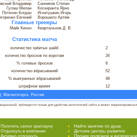
овский Владимир
Санников Степан
Гулаш Милан
Коскиранта Ярно
Потехин Богдан
Игнатушкин Игорь
игоренко Евгений
Ворошило Артём
Главные тренеры
Майк Кинэн
Квартальнов Д. В.
Статистика матча
количество забитых шайб
2
количество бросков по воротам
26
% голевых бросков
8
количество вбрасываний
52
% выигранных вбрасываний
48
штрафное время
12
, Магнитогорск, Россия
циальной, публикуется только для удобства посетителей сайта и может корректироваться 
Посетить салон spa/сауну
Найти занятие по душе
Отдохнуть в компании
Детские центры развития
Активно отдохнуть
Прочее полезное и интересно