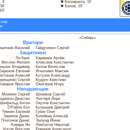
 3´
Коскиранта, 16´
38´
Белов, 19´
63´
слав
ав
«Сибирь»
Вратари
ошечкин Василий
Гайдученко Сергей
Защитники
Ли Крис
Караваев Артём
Метлюк Филипп
Алексеев Константин
ньких Владимир
Белов Вячеслав
Бирюков Евгений
Игнатович Максим
еглазов Алексей
Кутузов Александр
ерещенко Сергей
Кудроч Кристиан
Хабаров Ярослав
Ожиганов Игорь
Нападающие
Мозякин Сергей
Шумаков Сергей
оджмэн Джастин
Лехтеря Йори
Шенфельд Антон
Окулов Константин
О'Райли Кэл
Кугрышев Дмитрий
Тимкин Евгений
Губин Олег
Зарипов Данис
Копейкин Алексей
Платонов Денис
Энлунд Йонас
Коварж Ян
Лемтюгов Николай
Косов Ярослав
Романов Александр