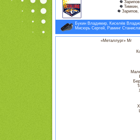
Зарипов,
Тимкин, 
Зарипов, 
Букин Владимир, Киселёв Влади
Мисюрь Сергей, Раминг Станисл
«Металлург» Мг
К
Мале
Бер
Т
Х