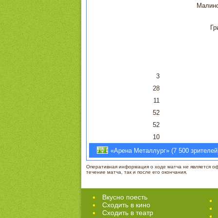
Малин
Гр
3
28
11
52
52
10
«Арена Металлург» (7 500 зрителей)
Оперативная информация о ходе матча не является офи
течение матча, так и после его окончания.
Вкусно поесть
Сходить в кино
Cходить в театр