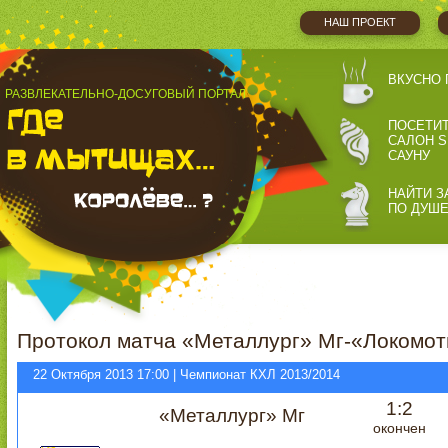
НАШ ПРОЕКТ
ВКУСНО 
РАЗВЛЕКАТЕЛЬНО-ДОСУГОВЫЙ ПОРТАЛ
ПОСЕТИ
САЛОН S
САУНУ
НАЙТИ З
ПО ДУШ
Протокол матча «Металлург» Мг-«Локомот
22 Октября 2013 17:00 | Чемпионат КХЛ 2013/2014
1:2
«Металлург» Мг
окончен