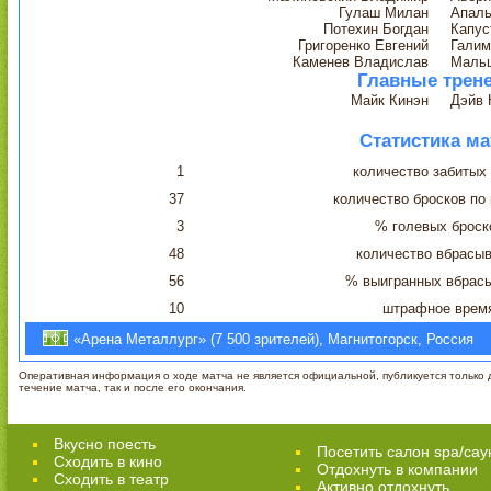
Гулаш Милан
Апаль
Потехин Богдан
Капус
Григоренко Евгений
Галим
Каменев Владислав
Мальц
Главные трен
Майк Кинэн
Дэйв 
Статистика ма
1
количество забитых
37
количество бросков по
3
% голевых броск
48
количество вбрасы
56
% выигранных вбрас
10
штрафное врем
«Арена Металлург» (7 500 зрителей), Магнитогорск, Россия
Оперативная информация о ходе матча не является официальной, публикуется только д
течение матча, так и после его окончания.
Вкусно поесть
Посетить салон spa/сау
Сходить в кино
Отдохнуть в компании
Cходить в театр
Активно отдохнуть