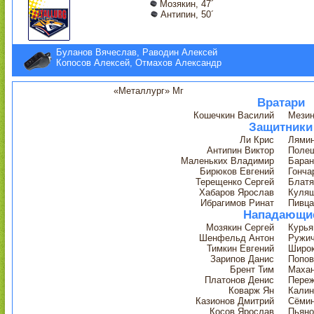
Мозякин, 47´
Антипин, 50´
Буланов Вячеслав, Раводин Алексей
Копосов Алексей, Отмахов Александр
«Металлург» Мг
Вратари
Кошечкин Василий
Мезин
Защитники
Ли Крис
Лямин
Антипин Виктор
Полещ
Маленьких Владимир
Баран
Бирюков Евгений
Гонча
Терещенко Сергей
Блатя
Хабаров Ярослав
Куляш
Ибрагимов Ринат
Пивца
Нападающи
Мозякин Сергей
Курья
Шенфельд Антон
Ружи
Тимкин Евгений
Широк
Зарипов Данис
Попов
Брент Тим
Махан
Платонов Денис
Переж
Коварж Ян
Калин
Казионов Дмитрий
Сёмин
Косов Ярослав
Пьяно