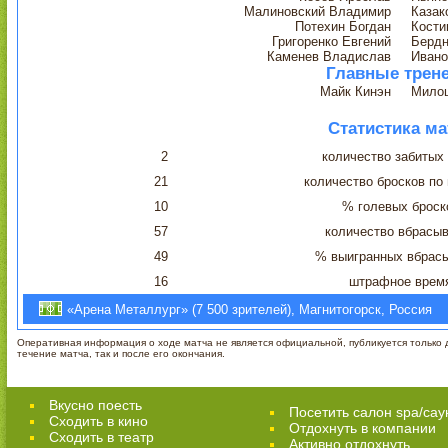
Малиновский Владимир
Казак
Потехин Богдан
Кости
Григоренко Евгений
Бердн
Каменев Владислав
Ивано
Главные трен
Майк Кинэн
Мило
Статистика ма
2
количество забитых
21
количество бросков по
10
% голевых броск
57
количество вбрасы
49
% выигранных вбрас
16
штрафное врем
«Арена Металлург» (7 500 зрителей), Магнитогорск, Россия
Оперативная информация о ходе матча не является официальной, публикуется только д
течение матча, так и после его окончания.
Вкусно поесть
Посетить салон spa/сау
Сходить в кино
Отдохнуть в компании
Cходить в театр
Активно отдохнуть