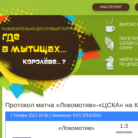
НАШ ПРОЕКТ
ВКУСНО 
РАЗВЛЕКАТЕЛЬНО-ДОСУГОВЫЙ ПОРТАЛ
ПОСЕТИ
САЛОН S
САУНУ
НАЙТИ З
ПО ДУШ
Протокол матча «Локомотив»-«ЦСКА» на К
1 Ноября 2013 19:30 | Чемпионат КХЛ 2013/2014
1:3
«Локомотив»
окончен