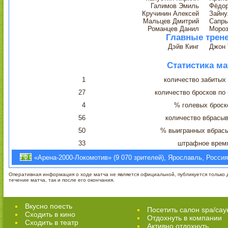
Галимов Эмиль
Фёдор
Кручинин Алексей
Зайну
Мальцев Дмитрий
Сапры
Романцев Данил
Мороз
Главные трен
Дэйв Кинг
Джон 
Статистика ма
1
количество забитых
27
количество бросков по
4
% голевых броск
56
количество вбрасы
50
% выигранных вбрас
33
штрафное врем
«Арена-2000-Локомотив» (9 070 зрителей), Ярославль, Россия
Оперативная информация о ходе матча не является официальной, публикуется только д
течение матча, так и после его окончания.
Вкусно поесть
Посетить салон spa/сау
Сходить в кино
Отдохнуть в компании
Cходить в театр
Активно отдохнуть