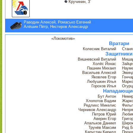
Кручинин, 3´
Раводин Алексей, Ромасько Евгений
Алёшин Пётр, Нестеров Александр
«Локомотив»
Вратари
Колесник Виталий
Станя
Защитники
Вишневский Виталий
Мишар
Холёс Йонас
Зайце
Пашнин Михаил
Науме
Васильев Алексей
Эминд
Яковлев Егор
Гонча
Любушкин Илья
Марко
Горохов Илья
Огурц
Нападающи
Бут Антон
Немир
Хлопотов Вадим
Жарк
Редлихс Микелис
Фильп
Черников Александр
Непря
Петров Юрий
Люби
Аверин Егор
Григо
Апальков Даниил
Широк
Трунёв Максим
Рид Б
Капустин Кирилл
Прохо