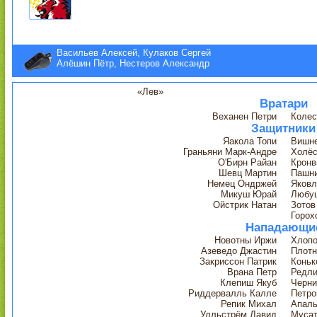
Васильев Алексей, Кулаков Сергей
Алёшин Пётр, Нестеров Александр
«Лев»
Вратари
Веханен Петри
Колес
Защитники
Яакола Топи
Вишне
Граньяни Марк-Андре
Холёс
О'Бирн Райан
Крон
Шевц Мартин
Пашн
Немец Ондржей
Яковл
Микуш Юрай
Любу
Ойстрик Натан
Зотов
Горох
Нападающи
Новотны Иржи
Хлопо
Азеведо Джастин
Плотн
Закриссон Патрик
Коньк
Врана Петр
Редли
Клепиш Якуб
Черни
Риддервалль Калле
Петро
Репик Михал
Апаль
Улльстрём Давид
Мусат