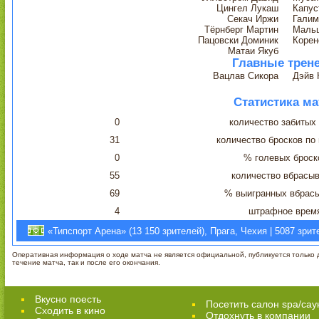
Цингел Лукаш
Капус
Секач Иржи
Галим
Тёрнберг Мартин
Мальц
Пацовски Доминик
Корен
Матаи Якуб
Главные трен
Вацлав Сикора
Дэйв 
Статистика ма
0
количество забитых
31
количество бросков по
0
% голевых броск
55
количество вбрасы
69
% выигранных вбрас
4
штрафное врем
«Типспорт Арена» (13 150 зрителей), Прага, Чехия | 5087 зрит
Оперативная информация о ходе матча не является официальной, публикуется только д
течение матча, так и после его окончания.
Вкусно поесть
Посетить салон spa/сау
Сходить в кино
Отдохнуть в компании