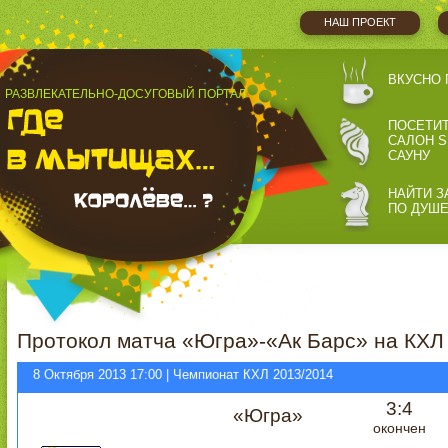
НАШ ПРОЕКТ
ВКУСНО 
РАЗВЛЕКАТЕЛЬНО-ДОСУГОВЫЙ ПОРТАЛ
ПОСЕТИ
САЛОН S
САУНУ
НАЙТИ З
ПО ДУШ
Протокол матча «Югра»-«Ак Барс» на КХЛ
8 Октября 2013 17:00 | Чемпионат КХЛ 2013/2014
3:4
«Югра»
окончен