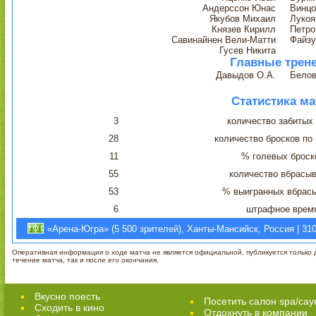
Андерссон Юнас
Винцо
Якубов Михаил
Лукоя
Князев Кирилл
Петро
Савинайнен Вели-Матти
Файзу
Гусев Никита
Главные трен
Давыдов О.А.
Белов
Статистика ма
3
количество забитых
28
количество бросков по
11
% голевых броск
55
количество вбрасы
53
% выигранных вбрас
6
штрафное врем
«Арена-Югра» (5 500 зрителей), Ханты-Мансийск, Россия | 31
Оперативная информация о ходе матча не является официальной, публикуется только д
течение матча, так и после его окончания.
Вкусно поесть
Посетить салон spa/сау
Сходить в кино
Отдохнуть в компании