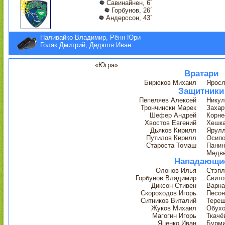
Савинайнен, 6´
Горбунов, 26´
Андерссон, 43´
Наливайко Владимир, Рённ Юри
Голяк Дмитрий, Дедюля Иван
«Югра»
Вратари
Бирюков Михаил
Яросл
Защитники
Пепеляев Алексей
Никул
Трончински Марек
Захар
Шефер Андрей
Корне
Хвостов Евгений
Хешк
Дьяков Кирилл
Ярулл
Путилов Кирилл
Осипо
Староста Томаш
Панин
Медве
Нападающи
Олонов Илья
Стэпл
Горбунов Владимир
Свито
Диксон Стивен
Варна
Скороходов Игорь
Песон
Ситников Виталий
Терещ
Жуков Михаил
Обухо
Магогин Игорь
Ткачё
Яценко Иван
Бурми