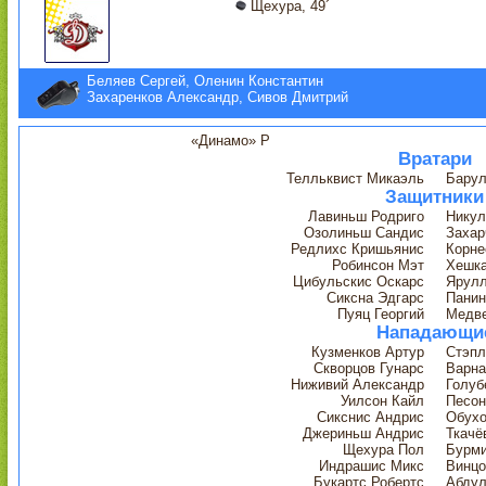
Щехура, 49´
Беляев Сергей, Оленин Константин
Захаренков Александр, Сивов Дмитрий
«Динамо» Р
Вратари
Телльквист Микаэль
Барул
Защитники
Лавиньш Родриго
Никул
Озолиньш Сандис
Захар
Редлихс Кришьянис
Корне
Робинсон Мэт
Хешк
Цибульскис Оскарс
Ярулл
Сиксна Эдгарс
Панин
Пуяц Георгий
Медве
Нападающи
Кузменков Артур
Стэпл
Скворцов Гунарс
Варна
Ниживий Александр
Голуб
Уилсон Кайл
Песон
Сикснис Андрис
Обухо
Джериньш Андрис
Ткачё
Щехура Пол
Бурми
Индрашис Микс
Винцо
Букартс Робертс
Абдул