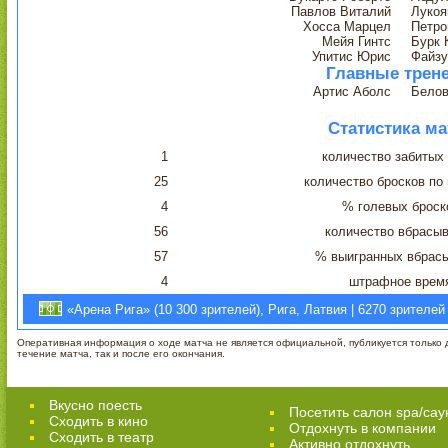
Павлов Виталий
Лукоя
Хосса Марцел
Петро
Мейя Гинтс
Бурк 
Упитис Юрис
Файзу
Главные трен
Артис Аболс
Белов
Статистика ма
1
количество забитых
25
количество бросков по
4
% голевых броск
56
количество вбрасы
57
% выигранных вбрас
4
штрафное врем
«Арена Рига» (10 300 зрителей), Рига, Латвия | 6270 зрителей
Оперативная информация о ходе матча не является официальной, публикуется только д
течение матча, так и после его окончания.
Вкусно поесть
Посетить салон spa/сау
Сходить в кино
Отдохнуть в компании
Cходить в театр
Активно отдохнуть