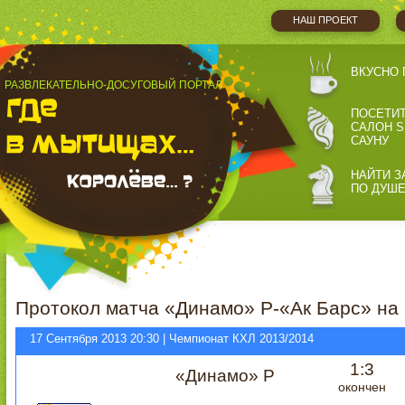
НАШ ПРОЕКТ
ВКУСНО 
РАЗВЛЕКАТЕЛЬНО-ДОСУГОВЫЙ ПОРТАЛ
ПОСЕТИ
САЛОН S
САУНУ
НАЙТИ З
ПО ДУШ
Протокол матча «Динамо» Р-«Ак Барс» на
17 Сентября 2013 20:30 | Чемпионат КХЛ 2013/2014
1:3
«Динамо» Р
окончен