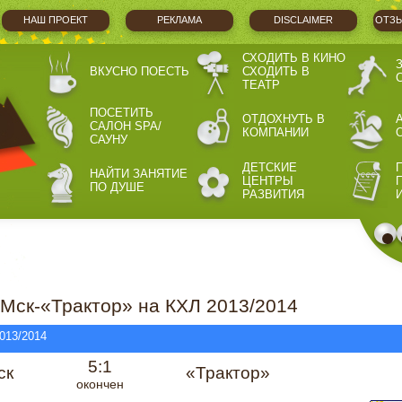
НАШ ПРОЕКТ
РЕКЛАМА
DISCLAIMER
ОТЗЫ
СХОДИТЬ В КИНО
ВКУСНО ПОЕСТЬ
СХОДИТЬ В
ТЕАТР
ПОСЕТИТЬ
ОТДОХНУТЬ В
САЛОН SPA/
КОМПАНИИ
САУНУ
ДЕТСКИЕ
НАЙТИ ЗАНЯТИЕ
ЦЕНТРЫ
ПО ДУШЕ
РАЗВИТИЯ
Мск-«Трактор» на КХЛ 2013/2014
013/2014
5:1
ск
«Трактор»
окончен