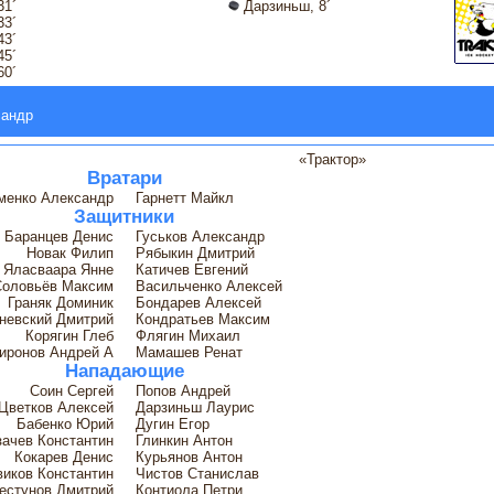
31´
Дарзиньш, 8´
33´
43´
45´
60´
сандр
«Трактор»
Вратари
менко Александр
Гарнетт Майкл
Защитники
Баранцев Денис
Гуськов Александр
Новак Филип
Рябыкин Дмитрий
Яласваара Янне
Катичев Евгений
Соловьёв Максим
Васильченко Алексей
Граняк Доминик
Бондарев Алексей
невский Дмитрий
Кондратьев Максим
Корягин Глеб
Флягин Михаил
иронов Андрей А
Мамашев Ренат
Нападающие
Соин Сергей
Попов Андрей
Цветков Алексей
Дарзиньш Лаурис
Бабенко Юрий
Дугин Егор
зачев Константин
Глинкин Антон
Кокарев Денис
Курьянов Антон
виков Константин
Чистов Станислав
естунов Дмитрий
Контиола Петри