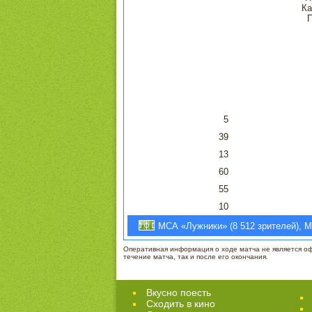
Ка
5
39
13
60
55
10
МСА «Лужники» (8 512 зрителей), Мо
Оперативная информация о ходе матча не является офи
течение матча, так и после его окончания.
Вкусно поесть
Сходить в кино