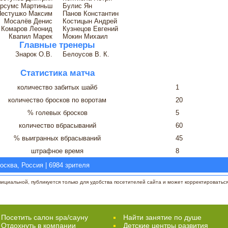
рсумс Мартиньш
Булис Ян
Пестушко Максим
Панов Константин
Мосалёв Денис
Костицын Андрей
Комаров Леонид
Кузнецов Евгений
Квапил Марек
Мокин Михаил
Главные тренеры
Знарок О.В.
Белоусов В. К.
Статистика матча
количество забитых шайб
1
количество бросков по воротам
20
% голевых бросков
5
количество вбрасываний
60
% выигранных вбрасываний
45
штрафное время
8
сква, Россия | 6984 зрителя
циальной, публикуется только для удобства посетителей сайта и может корректироваться 
Посетить салон spa/сауну
Найти занятие по душе
Отдохнуть в компании
Детские центры развития