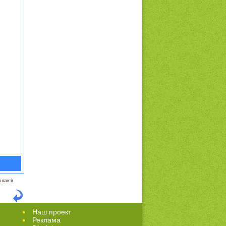
как в
Наш проект
Реклама