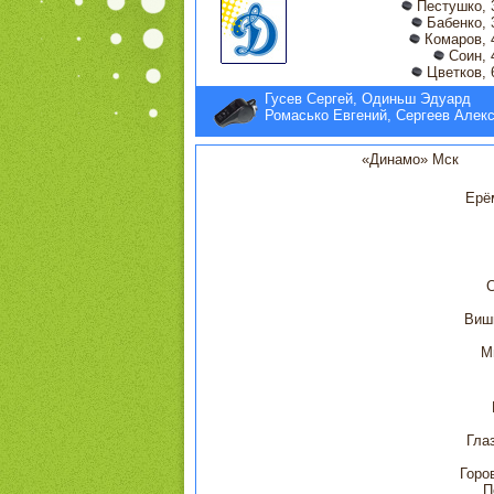
Пестушко, 
Бабенко, 
Комаров, 
Соин, 
Цветков, 
Гусев Сергей, Одиньш Эдуард
Ромасько Евгений, Сергеев Алек
«Динамо» Мск
Ерё
Виш
М
Гла
Горо
П