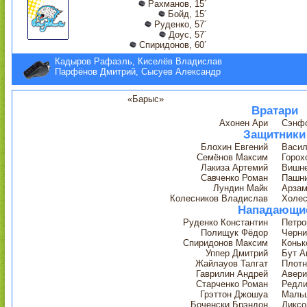
Рахманов, 15´
Бойд, 15´
Руденко, 57´
Доус, 57´
Спиридонов, 60´
Кадыров Рафаэль, Киселёв Владислав
Парфёнов Дмитрий, Сысуев Александр
«Барыс»
Вратари
Ахонен Ари
Сэнфо
Защитники
Блохин Евгений
Васил
Семёнов Максим
Горох
Лакиза Артемий
Вишне
Савченко Роман
Пашн
Лундин Майк
Арзам
Колесников Владислав
Холес
Нападающи
Руденко Константин
Петро
Полищук Фёдор
Черни
Спиридонов Максим
Коньк
Уппер Дмитрий
Бут А
Жайлауов Талгат
Плотн
Гаврилин Андрей
Авери
Старченко Роман
Редли
Грэттон Джошуа
Мальц
Боченски Брэндон
Диксо