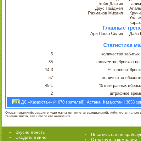
Бойд Дастин
Галим
Доус Найджел
Апаль
Рахманов Михаил
Кручи
Улльс
Карат
Главные трен
Ари-Пекка Селин
Дэйв 
Статистика ма
5
количество забитых
35
количество бросков по
14.3
% голевых броск
57
количество вбрасы
49.1
% выигранных вбрас
2
штрафное врем
ДС «Казахстан» (4 070 зрителей), Астана, Казахстан | 3853 зр
Оперативная информация о ходе матча не является официальной, публикуется только д
течение матча, так и после его окончания.
Вкусно поесть
Посетить салон spa/сау
Сходить в кино
Отдохнуть в компании