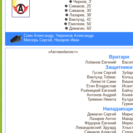
Чернов, 3´
Симаков, 25´
Симаков, 30´
Лазарев, 38´
Виклунд, 41´
Емелеев, 56´
Демагин, 60´
Соин Александр, Черенков Александр
Мисюрь Сергей, Назаров Иван
«Автомобилист»
Вратари
Лобанов Евгений
Васил
Защитники
Гусев Сергей
Зубар
Виклунд Тобиас
Кольц
Лепистё Сами
Вишне
Егин Владислав
Исанг
Рыбницкий Евгений
Бабчу
Антонов Андрей
Конев
Трямкин Никита
Кулда
Гурки
Нападающи
Демагин Сергей
Мирно
Лазарев Антон
Макар
Фёдоров Евгений
Мерес
Левандовский Эдуард
Хлыст
Симаков Алексей
Степа