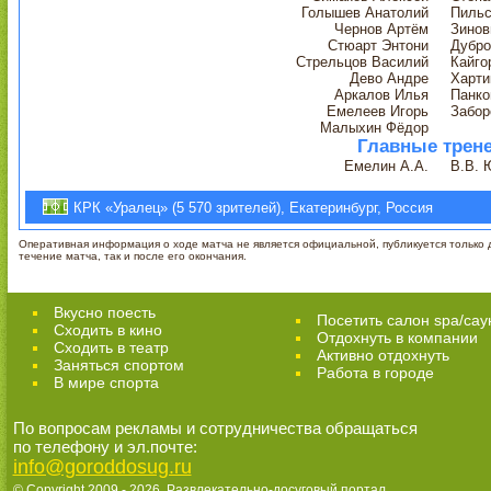
Голышев Анатолий
Пильс
Чернов Артём
Зинов
Стюарт Энтони
Дубро
Стрельцов Василий
Кайго
Дево Андре
Харти
Аркалов Илья
Панко
Емелеев Игорь
Забор
Малыхин Фёдор
Главные трен
Емелин А.А.
В.В. 
КРК «Уралец» (5 570 зрителей), Екатеринбург, Россия
Оперативная информация о ходе матча не является официальной, публикуется только д
течение матча, так и после его окончания.
Вкусно поесть
Посетить салон spa/сау
Сходить в кино
Отдохнуть в компании
Cходить в театр
Активно отдохнуть
Заняться спортом
Работа в городе
В мире спорта
По вопросам рекламы и сотрудничества обращаться
по телефону и эл.почте:
info@goroddosug.ru
© Copyright 2009 - 2026,
Развлекательно-досуговый портал