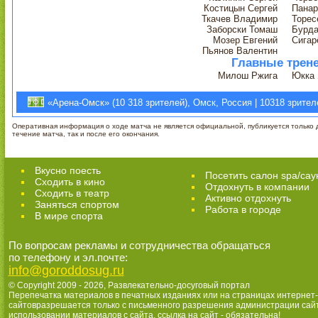
Костицын Сергей
Панар
Ткачев Владимир
Торес
Заборски Томаш
Бурда
Мозер Евгений
Сигар
Пьянов Валентин
Главные трен
Милош Ржига
Юкка 
«Арена-Омск» (10 318 зрителей), Омск, Россия | 10318 зрител
Оперативная информация о ходе матча не является официальной, публикуется только д
течение матча, так и после его окончания.
Вкусно поесть
Посетить салон spa/сау
Сходить в кино
Отдохнуть в компании
Cходить в театр
Активно отдохнуть
Заняться спортом
Работа в городе
В мире спорта
По вопросам рекламы и сотрудничества обращаться
по телефону и эл.почте:
info@goroddosug.ru
© Copyright 2009 - 2026,
Развлекательно-досуговый портал
Перепечатка материалов в печатных изданиях или на страницах интернет-
сайтовразрешается только с письменного разрешения администрации сай
использовании материалов с сайта, ссылка на сайт - обязательна!