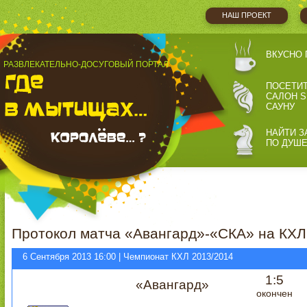
НАШ ПРОЕКТ
ВКУСНО 
РАЗВЛЕКАТЕЛЬНО-ДОСУГОВЫЙ ПОРТАЛ
ПОСЕТИ
САЛОН S
САУНУ
НАЙТИ З
ПО ДУШ
Протокол матча «Авангард»-«СКА» на КХЛ
6 Сентября 2013 16:00 | Чемпионат КХЛ 2013/2014
1:5
«Авангард»
окончен