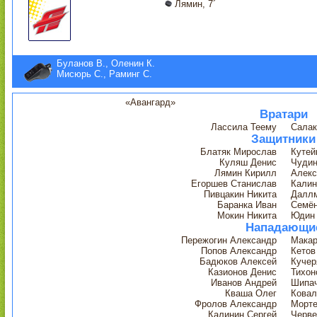
Лямин, 7´
Буланов В., Оленин К.
Мисюрь С., Раминг С.
«Авангард»
Вратари
Лассила Теему
Салак
Защитники
Блатяк Мирослав
Кутей
Куляш Денис
Чудин
Лямин Кирилл
Алекс
Егоршев Станислав
Калин
Пивцакин Никита
Даллм
Баранка Иван
Семён
Мокин Никита
Юдин
Нападающи
Пережогин Александр
Макар
Попов Александр
Кетов
Бадюков Алексей
Кучер
Казионов Денис
Тихон
Иванов Андрей
Шипа
Кваша Олег
Ковал
Фролов Александр
Морте
Калинин Сергей
Черве