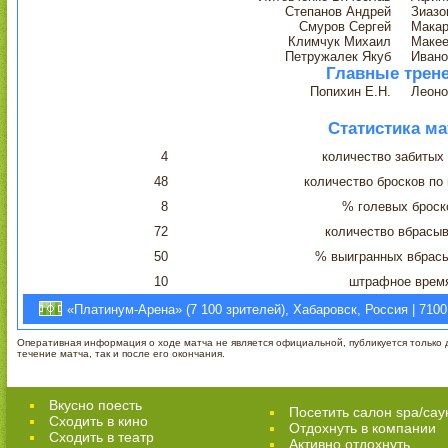
Степанов Андрей
Зиазо
Смуров Сергей
Макар
Климчук Михаил
Макее
Петружалек Якуб
Ивано
Главные трен
Попихин Е.Н.
Леоно
Статистика ма
4
количество забитых
48
количество бросков по
8
% голевых броск
72
количество вбрасы
50
% выигранных вбрас
10
штрафное врем
«Платинум-Арена» (7 100 зрителей), Хабаровск, Россия | 7100
Оперативная информация о ходе матча не является официальной, публикуется только д
течение матча, так и после его окончания.
Вкусно поесть
Посетить салон spa/сау
Сходить в кино
Отдохнуть в компании
Cходить в театр
Активно отдохнуть