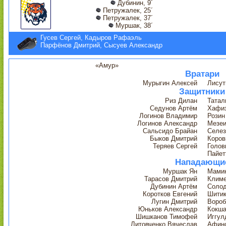
Дубинин, 9´
Петружалек, 25´
Петружалек, 37´
Муршак, 38´
Гусев Сергей, Кадыров Рафаэль
Парфёнов Дмитрий, Сысуев Александр
«Амур»
Вратари
Мурыгин Алексей
Лисут
Защитники
Риз Дилан
Татал
Седунов Артём
Хафиз
Логинов Владимир
Розин
Логинов Александр
Мезеи
Сальсидо Брайан
Селез
Быков Дмитрий
Коров
Теряев Сергей
Голов
Пайет
Нападающи
Муршак Ян
Мами
Тарасов Дмитрий
Климе
Дубинин Артём
Солод
Коротков Евгений
Шитик
Лугин Дмитрий
Вороб
Юньков Александр
Кокш
Шишканов Тимофей
Иггул
Литовченко Вячеслав
Афино