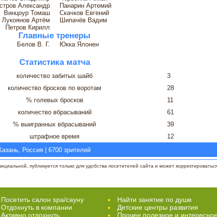
стров Александр
Панарин Артемий
Винцоур Томаш
Скачков Евгений
Лукоянов Артём
Шипачёв Вадим
Петров Кирилл
Главные тренеры
Белов В. Г.
Юкка Ялонен
Статистика матча
количество забитых шайб
3
количество бросков по воротам
28
% голевых бросков
11
количество вбрасываний
61
% выигранных вбрасываний
39
штрафное время
12
Казань, Россия | 6700 зрителей
циальной, публикуется только для удобства посетителей сайта и может корректироваться 
Посетить салон spa/сауну
Найти занятие по душе
Отдохнуть в компании
Детские центры развития
Активно отдохнуть
Прочее полезное и интересно