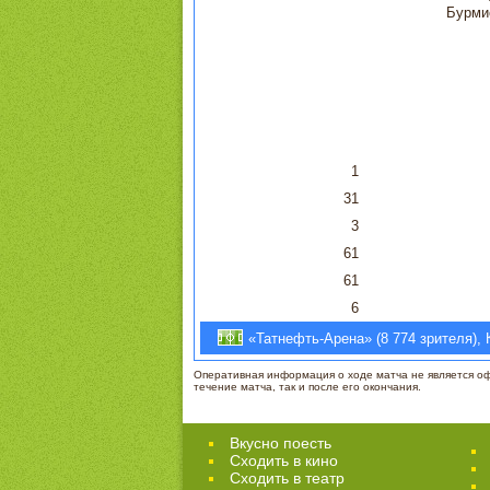
Бурми
1
31
3
61
61
6
«Татнефть-Арена» (8 774 зрителя), 
Оперативная информация о ходе матча не является офи
течение матча, так и после его окончания.
Вкусно поесть
Сходить в кино
Cходить в театр