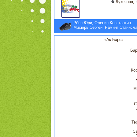
Лукоянов, 2
Рённ Юри, Оленин Константин
Мисюрь Сергей, Раминг Станисл
«Ак Барс»
Бар
Ко
М
С
Те
Св