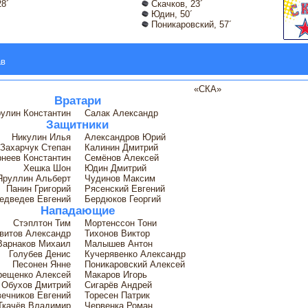
8´
Скачков, 23´
Юдин, 50´
Поникаровский, 57´
ав
«СКА»
Вратари
улин Константин
Салак Александр
Защитники
Никулин Илья
Александров Юрий
Захарчук Степан
Калинин Дмитрий
рнеев Константин
Семёнов Алексей
Хешка Шон
Юдин Дмитрий
Яруллин Альберт
Чудинов Максим
Панин Григорий
Рясенский Евгений
едведев Евгений
Бердюков Георгий
Нападающие
Стэплтон Тим
Мортенссон Тони
витов Александр
Тихонов Виктор
Варнаков Михаил
Малышев Антон
Голубев Денис
Кучерявенко Александр
Песонен Янне
Поникаровский Алексей
рещенко Алексей
Макаров Игорь
Обухов Дмитрий
Сигарёв Андрей
ечников Евгений
Торесен Патрик
Ткачёв Владимир
Червенка Роман