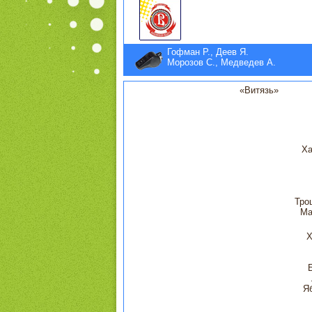
Гофман Р., Деев Я.
Морозов С., Медведев А.
«Витязь»
Ха
Тро
Ма
Х
Я