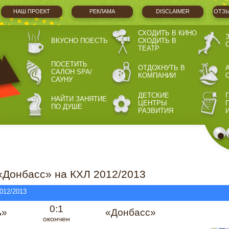
НАШ ПРОЕКТ
РЕКЛАМА
DISCLAIMER
ОТЗЫ
СХОДИТЬ В КИНО
ВКУСНО ПОЕСТЬ
СХОДИТЬ В
ТЕАТР
ПОСЕТИТЬ
ОТДОХНУТЬ В
САЛОН SPA/
КОМПАНИИ
САУНУ
ДЕТСКИЕ
НАЙТИ ЗАНЯТИЕ
ЦЕНТРЫ
ПО ДУШЕ
РАЗВИТИЯ
«Донбасс» на КХЛ 2012/2013
012/2013
0:1
ь»
«Донбасс»
окончен