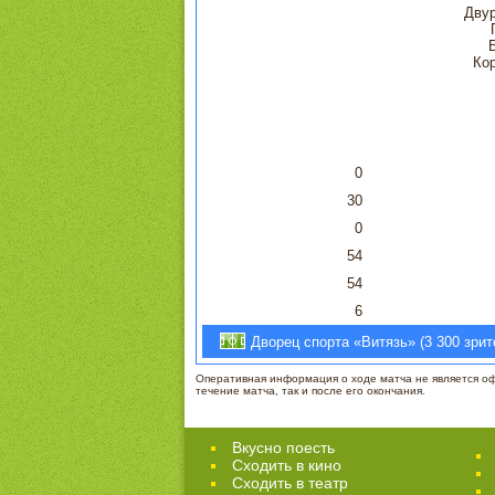
Двур
Ко
0
30
0
54
54
6
Дворец спорта «Витязь» (3 300 зрите
Оперативная информация о ходе матча не является офи
течение матча, так и после его окончания.
Вкусно поесть
Сходить в кино
Cходить в театр