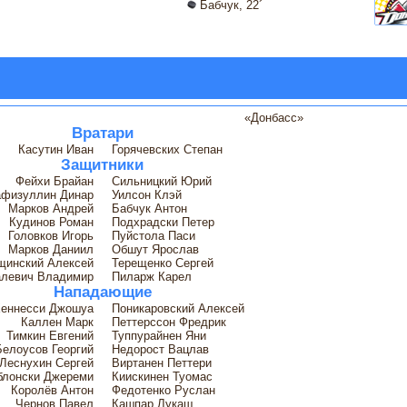
Бабчук, 22´
«Донбасс»
Вратари
Касутин Иван
Горячевских Степан
Защитники
Фейхи Брайан
Сильницкий Юрий
физуллин Динар
Уилсон Клэй
Марков Андрей
Бабчук Антон
Кудинов Роман
Подхрадски Петер
Головков Игорь
Пуйстола Паси
Марков Даниил
Обшут Ярослав
щинский Алексей
Терещенко Сергей
левич Владимир
Пиларж Карел
Нападающие
еннесси Джошуа
Поникаровский Алексей
Каллен Марк
Петтерссон Фредрик
Тимкин Евгений
Туппурайнен Яни
Белоусов Георгий
Недорост Вацлав
Леснухин Сергей
Виртанен Петтери
блонски Джереми
Киискинен Туомас
Королёв Антон
Федотенко Руслан
Чернов Павел
Кашпар Лукаш