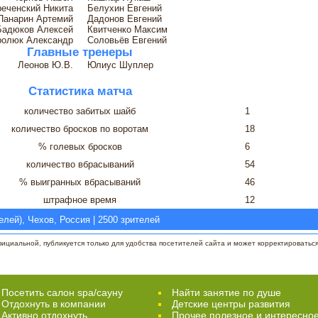
еченский Никита
Белухин Евгений
Панарин Артемий
Дадонов Евгений
Бадюков Алексей
Квитченко Максим
ролюк Александр
Соловьёв Евгений
Главные тренеры
Леонов Ю.В.
Юлиус Шуплер
Статистика матча
количество забитых шайб
1
количество бросков по воротам
18
% голевых бросков
6
количество вбрасываний
54
% выигранных вбрасываний
46
штрафное время
12
лей), Чехов, Россия | 2500 зрителей
циальной, публикуется только для удобства посетителей сайта и может корректироваться 
Посетить салон spa/сауну
Найти занятие по душе
Отдохнуть в компании
Детские центры развития
Активно отдохнуть
Прочее полезное и интересно