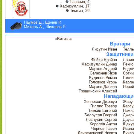
Панарин, 4´
Хафизуллин, 17´
Тимкин, 39´
Наумов Д., Щенёв Р.
Михель А., Шиханов Р.
«Витязь»
Вратари
Лисутин Иван
Телль
Защитники
Фейхи Брайан
Лавин
Хафизуллин Динар
Рекис
Марков Андрей
Редли
Селезнёв Яков
Сотни
Кудинов Роман
Галви
Головков Игорь
Карл
Марков Даниил
Порей
Трощинский Алексей
Нападающи
Хеннесси Джошуа
Жиру 
Гиллис Тревор
Карсу
Тимкин Евгений
Нижив
Белоусов Георгий
Джер
Леснухин Сергей
Дауга
Королёв Антон
Щеху
Чернов Павел
Ивана
Двуреченский Никита
Букар