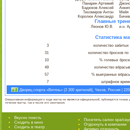
Панарин Артемий
Джон
Бадюков Алексей
Анкип
Тихомиров Антон
Мейя 
Королюк Александр
Бичев
Главные трен
Леонов Ю.В.
и.о. 
Статистика ма
3
количество забитых
31
количество бросков по
10
% голевых броск
49
количество вбрасы
57
% выигранных вбрас
7
штрафное врем
Дворец спорта «Витязь» (3 300 зрителей), Чехов, Россия | 22
Оперативная информация о ходе матча не является официальной, публикуется только д
течение матча, так и после его окончания.
Вкусно поесть
Посетить салон spa/сау
Сходить в кино
Отдохнуть в компании
Cходить в театр
Активно отдохнуть