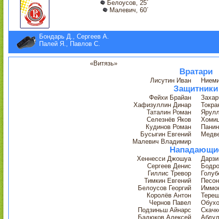
Белоусов, 25´
Малевич, 60´
Бондарь Д., Сергеев А.
Палей Я., Павлов С.
«Витязь»
Вратари
Лисутин Иван
Ниеми
Защитники
Фейхи Брайан
Захар
Хафизуллин Динар
Токра
Таталин Роман
Ярулл
Селезнёв Яков
Хомиц
Кудинов Роман
Панин
Бусыгин Евгений
Медве
Малевич Владимир
Нападающи
Хеннесси Джошуа
Дарзи
Сергеев Денис
Бодро
Гиллис Тревор
Голуб
Тимкин Евгений
Песон
Белоусов Георгий
Иммон
Королёв Антон
Терещ
Чернов Павел
Обухо
Подзиньш Айнарс
Скачк
Бадюков Алексей
Абдул