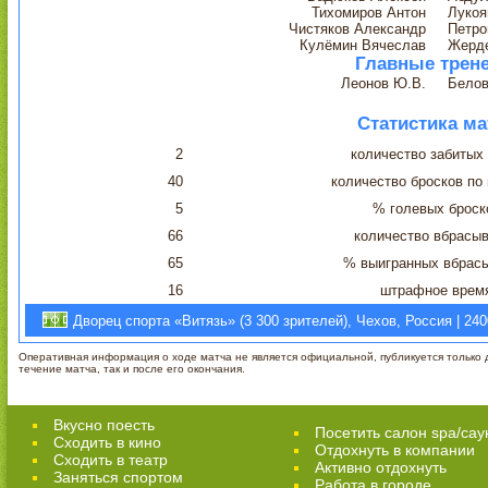
Тихомиров Антон
Лукоя
Чистяков Александр
Петро
Кулёмин Вячеслав
Жерде
Главные трен
Леонов Ю.В.
Белов
Статистика ма
2
количество забитых
40
количество бросков по
5
% голевых броск
66
количество вбрасы
65
% выигранных вбрас
16
штрафное врем
Дворец спорта «Витязь» (3 300 зрителей), Чехов, Россия | 24
Оперативная информация о ходе матча не является официальной, публикуется только д
течение матча, так и после его окончания.
Вкусно поесть
Посетить салон spa/сау
Сходить в кино
Отдохнуть в компании
Cходить в театр
Активно отдохнуть
Заняться спортом
Работа в городе