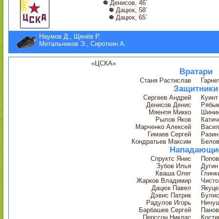
Денисов, 46´
Дацюк, 58´
Дацюк, 65´
Наумов Д., Щенёв Р.
Метальников Э., Сироткин А.
«ЦСКА»
Вратари
Станя Растислав
Гарне
Защитники
Сергеев Андрей
Куинт
Денисов Денис
Рябык
Мяенпя Микко
Шинин
Рылов Яков
Катич
Марченко Алексей
Васил
Гимаев Сергей
Разин
Кондратьев Максим
Белов
Нападающи
Спруктс Янис
Попов
Зубов Илья
Дугин
Кваша Олег
Глинк
Жарков Владимир
Чисто
Дацюк Павел
Якуце
Дэвис Патрик
Булис
Радулов Игорь
Ничуш
Барбашев Сергей
Панов
Перссон Никлас
Кости