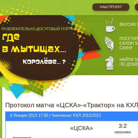
НАШ ПРОЕКТ
ВКУСНО 
РАЗВЛЕКАТЕЛЬНО-ДОСУГОВЫЙ ПОРТАЛ
ПОСЕТИ
САЛОН S
САУНУ
НАЙТИ З
ПО ДУШ
Протокол матча «ЦСКА»-«Трактор» на КХЛ
6 Января 2013 17:00 | Чемпионат КХЛ 2012/2013
3:2
«ЦСКА»
окончен