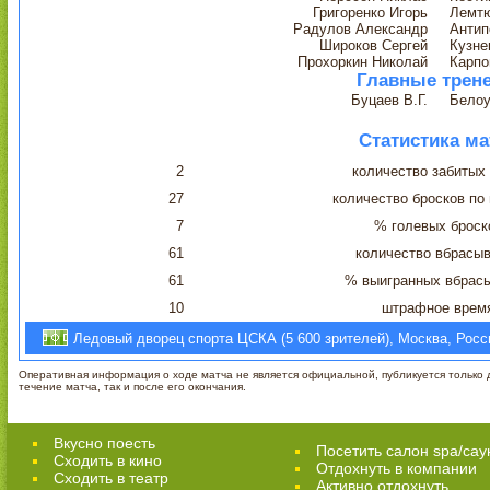
Григоренко Игорь
Лемтю
Радулов Александр
Антип
Широков Сергей
Кузне
Прохоркин Николай
Карпо
Главные трен
Буцаев В.Г.
Белоу
Статистика ма
2
количество забитых
27
количество бросков по
7
% голевых броск
61
количество вбрасы
61
% выигранных вбрас
10
штрафное врем
Ледовый дворец спорта ЦСКА (5 600 зрителей), Москва, Росс
Оперативная информация о ходе матча не является официальной, публикуется только д
течение матча, так и после его окончания.
Вкусно поесть
Посетить салон spa/сау
Сходить в кино
Отдохнуть в компании
Cходить в театр
Активно отдохнуть