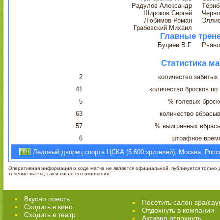
Радулов Александр
Тёрнб
Широков Сергей
Черно
Любимов Роман
Эллис
Грабовский Михаил
Главные трен
Буцаев В.Г.
Рьяно
Статистика ма
2
количество забитых
41
количество бросков по
5
% голевых броск
63
количество вбрасы
57
% выигранных вбрас
6
штрафное врем
Ледовый дворец спорта ЦСКА (5 600 зрителей), Москва, Росс
Оперативная информация о ходе матча не является официальной, публикуется только д
течение матча, так и после его окончания.
Вкусно поесть
Посетить салон spa/сау
Сходить в кино
Отдохнуть в компании
Cходить в театр
Активно отдохнуть