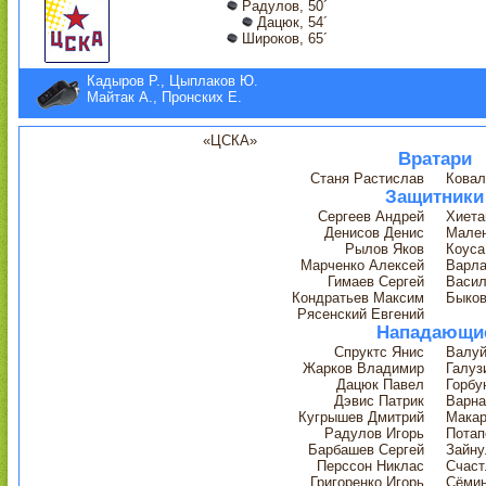
Радулов, 50´
Дацюк, 54´
Широков, 65´
Кадыров Р., Цыплаков Ю.
Майтак А., Пронских Е.
«ЦСКА»
Вратари
Станя Растислав
Ковал
Защитники
Сергеев Андрей
Хиета
Денисов Денис
Мален
Рылов Яков
Коуса
Марченко Алексей
Варла
Гимаев Сергей
Васил
Кондратьев Максим
Быков
Рясенский Евгений
Нападающи
Спруктс Янис
Валуй
Жарков Владимир
Галуз
Дацюк Павел
Горбу
Дэвис Патрик
Варна
Кугрышев Дмитрий
Макар
Радулов Игорь
Потап
Барбашев Сергей
Зайну
Перссон Никлас
Счаст
Григоренко Игорь
Сёмин