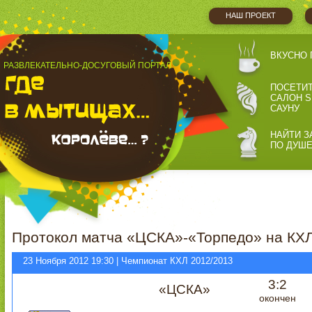
НАШ ПРОЕКТ
ВКУСНО 
РАЗВЛЕКАТЕЛЬНО-ДОСУГОВЫЙ ПОРТАЛ
ПОСЕТИ
САЛОН S
САУНУ
НАЙТИ З
ПО ДУШ
Протокол матча «ЦСКА»-«Торпедо» на КХЛ
23 Ноября 2012 19:30 | Чемпионат КХЛ 2012/2013
3:2
«ЦСКА»
окончен