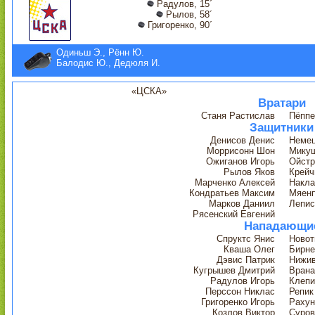
Радулов, 15´
Рылов, 58´
Григоренко, 90´
Одиньш Э., Рённ Ю.
Балодис Ю., Дедюля И.
«ЦСКА»
Вратари
Станя Растислав
Пёппе
Защитники
Денисов Денис
Неме
Моррисонн Шон
Мику
Ожиганов Игорь
Ойстр
Рылов Яков
Крейч
Марченко Алексей
Накла
Кондратьев Максим
Мяенп
Марков Даниил
Лепис
Рясенский Евгений
Нападающи
Спруктс Янис
Новот
Кваша Олег
Бирне
Дэвис Патрик
Нижив
Кугрышев Дмитрий
Врана
Радулов Игорь
Клепи
Перссон Никлас
Репик
Григоренко Игорь
Рахун
Козлов Виктор
Суров