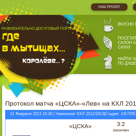
НАШ ПРОЕКТ
ВКУСНО 
РАЗВЛЕКАТЕЛЬНО-ДОСУГОВЫЙ ПОРТАЛ
ПОСЕТИ
САЛОН S
САУНУ
НАЙТИ З
ПО ДУШ
Протокол матча «ЦСКА»-«Лев» на КХЛ 201
21 Февраля 2013 19:30 | Чемпионат КХЛ 2012/2013|Стадия: 1/8 П
3:2
«ЦСКА»
окончен