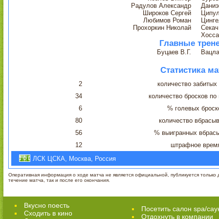
Радулов Александр
Даниэ
Широков Сергей
Ципу
Любимов Роман
Цинге
Прохоркин Николай
Секач
Хосса
Главные трен
Буцаев В.Г.
Вацла
Статистика ма
2
количество забитых
34
количество бросков по
6
% голевых броск
80
количество вбрасы
56
% выигранных вбрас
12
штрафное врем
ЛСК ЦСКА, Москва, Россия
Оперативная информация о ходе матча не является официальной, публикуется только д
течение матча, так и после его окончания.
Вкусно поесть
Посетить салон spa/сау
Сходить в кино
Отдохнуть в компании