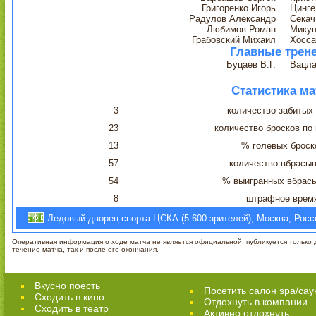
Григоренко Игорь
Цинге
Радулов Александр
Секач
Любимов Роман
Мику
Грабовский Михаил
Хосса
Главные трен
Буцаев В.Г.
Вацла
Статистика ма
3
количество забитых
23
количество бросков по
13
% голевых броск
57
количество вбрасы
54
% выигранных вбрас
8
штрафное врем
Ледовый дворец спорта ЦСКА (5 600 зрителей), Москва, Росс
Оперативная информация о ходе матча не является официальной, публикуется только д
течение матча, так и после его окончания.
Вкусно поесть
Посетить салон spa/сау
Сходить в кино
Отдохнуть в компании
Cходить в театр
Активно отдохнуть