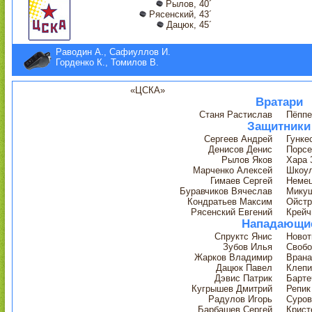
Рылов, 40´
Рясенский, 43´
Дацюк, 45´
Раводин А., Сафиуллов И.
Горденко К., Томилов В.
«ЦСКА»
Вратари
Станя Растислав
Пёппе
Защитники
Сергеев Андрей
Гунке
Денисов Денис
Порсе
Рылов Яков
Хара 
Марченко Алексей
Шкоул
Гимаев Сергей
Неме
Буравчиков Вячеслав
Мику
Кондратьев Максим
Ойстр
Рясенский Евгений
Крейч
Нападающи
Спруктс Янис
Новот
Зубов Илья
Свобо
Жарков Владимир
Врана
Дацюк Павел
Клепи
Дэвис Патрик
Барте
Кугрышев Дмитрий
Репик
Радулов Игорь
Суров
Барбашев Сергей
Крист