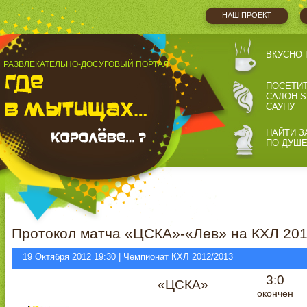
НАШ ПРОЕКТ
ВКУСНО 
РАЗВЛЕКАТЕЛЬНО-ДОСУГОВЫЙ ПОРТАЛ
ПОСЕТИ
САЛОН S
САУНУ
НАЙТИ З
ПО ДУШ
Протокол матча «ЦСКА»-«Лев» на КХЛ 201
19 Октября 2012 19:30 | Чемпионат КХЛ 2012/2013
3:0
«ЦСКА»
окончен