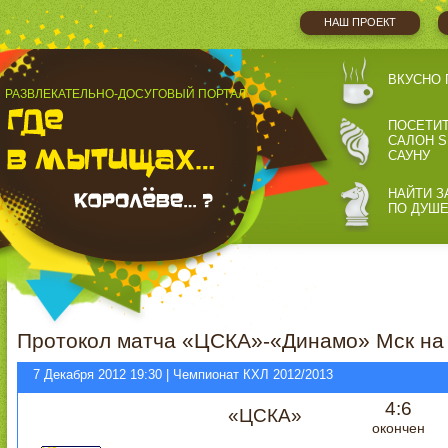
НАШ ПРОЕКТ
ВКУСНО 
РАЗВЛЕКАТЕЛЬНО-ДОСУГОВЫЙ ПОРТАЛ
ПОСЕТИ
САЛОН S
САУНУ
НАЙТИ З
ПО ДУШ
Протокол матча «ЦСКА»-«Динамо» Мск на
7 Декабря 2012 19:30 | Чемпионат КХЛ 2012/2013
4:6
«ЦСКА»
окончен