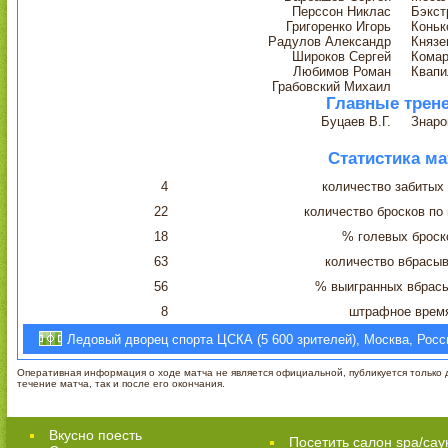
Перссон Никлас
Бэкст
Григоренко Игорь
Коньк
Радулов Александр
Князе
Широков Сергей
Комар
Любимов Роман
Квапи
Грабовский Михаил
Главные трен
Буцаев В.Г.
Знаро
Статистика ма
4
количество забитых
22
количество бросков по
18
% голевых броск
63
количество вбрасы
56
% выигранных вбрас
8
штрафное врем
Ледовый дворец спорта ЦСКА (5 600 зрителей), Москва, Росс
Оперативная информация о ходе матча не является официальной, публикуется только д
течение матча, так и после его окончания.
Вкусно поесть
Посетить салон spa/сау