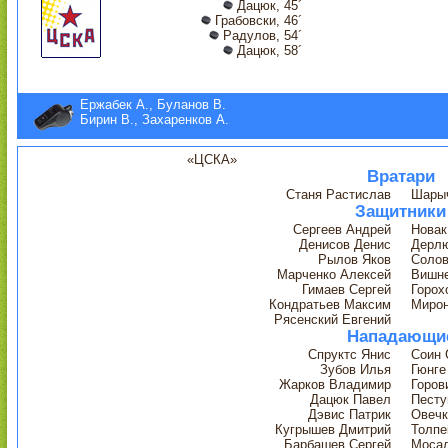
Дацюк, 45´
Грабовски, 46´
Радулов, 54´
Дацюк, 58´
Ержабек А., Буланов В.
Бирин В., Захаренков А.
«ЦСКА»
Вратари
Станя Растислав
Шарыч
Защитники
Сергеев Андрей
Новак
Денисов Денис
Дерл
Рылов Яков
Солов
Марченко Алексей
Вишне
Гимаев Сергей
Горох
Кондратьев Максим
Мирон
Рясенский Евгений
Нападающи
Спруктс Янис
Соин 
Зубов Илья
Гюнге
Жарков Владимир
Горов
Дацюк Павел
Песту
Дэвис Патрик
Овечк
Кугрышев Дмитрий
Толпе
Барбашев Сергей
Мосал